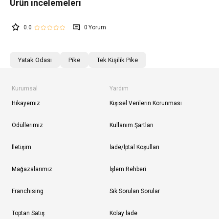
0.0
0
Yatak Odası
Pike
Tek Kişilik Pike
Kurumsal
Yardım
Hikayemiz
Kişisel Verilerin Korunması
Ödüllerimiz
Kullanım Şartları
İletişim
İade/İptal Koşulları
Mağazalarımız
İşlem Rehberi
Franchising
Sık Sorulan Sorular
Toptan Satış
Kolay İade