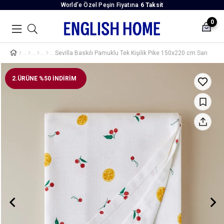
World’e Özel Peşin Fiyatına
6 Taksit
0
Sevilla Baskılı Pamuklu Tek Kişilik Pike 150x220 cm Sarı
2.ÜRÜNE %50 İNDİRİM