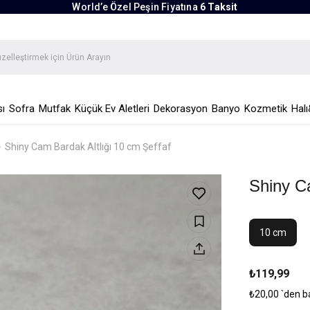
World’e Özel Peşin Fiyatına
6 Taksit
ı
Sofra
Mutfak
Küçük Ev Aletleri
Dekorasyon
Banyo
Kozmetik
Halı
Shiny Cam Bardak Altlığı 10 cm Şeffaf
Shiny C
10 cm
₺119,99
₺20,00
`den b