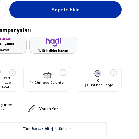
ampanyaları
 Fiyatına
Taksit
%10 İndirim Kazan
 Üzeri
3
rinizde
14 Gün İade Garantisi
İş Gününde Kargo
DAVA!
üşünce
Yorum Yaz
Ver
Tüm
Bardak Altlığı
Ürünleri >