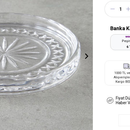
Banka K
Peşin
6 
1000 TL ve
Alışverişle
Kargo BE
Fiyat D
Haber 