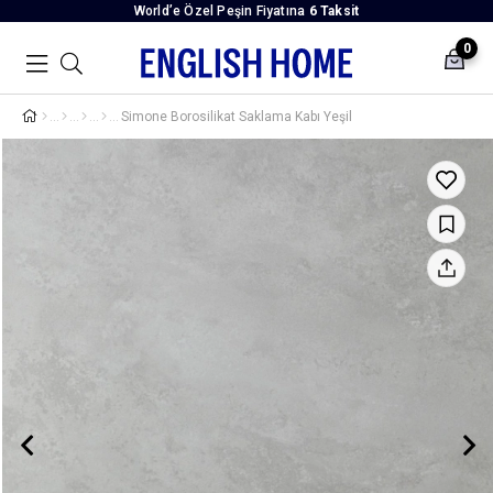
World’e Özel Peşin Fiyatına
6 Taksit
0
Simone Borosilikat Saklama Kabı Yeşil