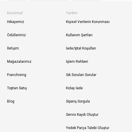
Kurumsal
Yardım
Hikayemiz
Kişisel Verilerin Korunması
Ödüllerimiz
Kullanım Şartları
İletişim
İade/İptal Koşulları
Mağazalarımız
İşlem Rehberi
Franchising
Sık Sorulan Sorular
Toptan Satış
Kolay İade
Blog
Sipariş Sorgula
Servis Kaydı Oluştur
Yedek Parça Talebi Oluştur