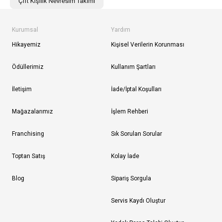
Çift Kişilik Nevresim Takımı
Kurumsal
Yardım
Hikayemiz
Kişisel Verilerin Korunması
Ödüllerimiz
Kullanım Şartları
İletişim
İade/İptal Koşulları
Mağazalarımız
İşlem Rehberi
Franchising
Sık Sorulan Sorular
Toptan Satış
Kolay İade
Blog
Sipariş Sorgula
Servis Kaydı Oluştur