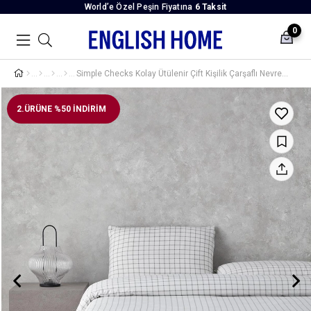
World’e Özel Peşin Fiyatına
6 Taksit
0
Simple Checks Kolay Ütülenir Çift Kişilik Çarşaflı Nevresim Takımı 200x220 cm Gri
2.ÜRÜNE %50 İNDİRİM