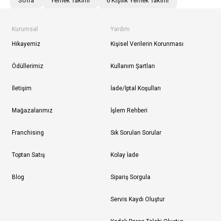
Sofra
Yemek Takımı
6 Kişilik Yemek Takımı
Kurumsal
Yardım
Hikayemiz
Kişisel Verilerin Korunması
Ödüllerimiz
Kullanım Şartları
İletişim
İade/İptal Koşulları
Mağazalarımız
İşlem Rehberi
Franchising
Sık Sorulan Sorular
Toptan Satış
Kolay İade
Blog
Sipariş Sorgula
Servis Kaydı Oluştur