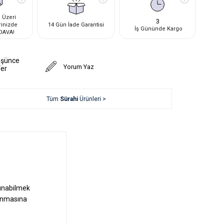
 Üzeri
3
rinizde
14 Gün İade Garantisi
İş Gününde Kargo
DAVA!
üşünce
Yorum Yaz
Ver
Tüm
Sürahi
Ürünleri >