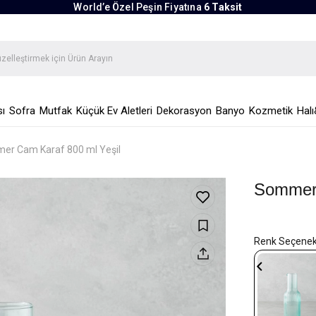
World’e Özel Peşin Fiyatına
6 Taksit
ı
Sofra
Mutfak
Küçük Ev Aletleri
Dekorasyon
Banyo
Kozmetik
Halı
er Cam Karaf 800 ml Yeşil
Sommer 