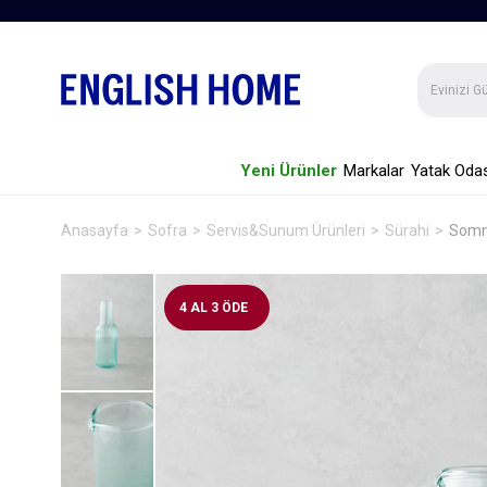
Yeni Ürünler
Markalar
Yatak Odas
Anasayfa
Sofra
Servis&Sunum Ürünleri
Sürahi
Somm
4 AL 3 ÖDE