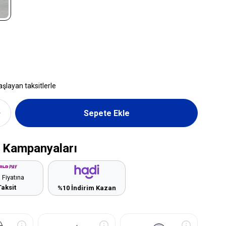
aşlayan taksitlerle
 Kampanyaları
 Fiyatına
Taksit
%10 İndirim Kazan