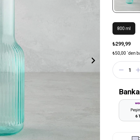
800 ml
₺299,99
₺50,00
`den b
Banka
Peşin
6 