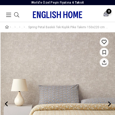
World’e Özel Peşin Fiyatına
6 Taksit
0
Spring Petal Baskılı Tek Kişilik Pike Takımı 150x220 cm Sarı