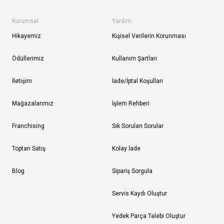
Kurumsal
Yardım
Hikayemiz
Kişisel Verilerin Korunması
Ödüllerimiz
Kullanım Şartları
İletişim
İade/İptal Koşulları
Mağazalarımız
İşlem Rehberi
Franchising
Sık Sorulan Sorular
Toptan Satış
Kolay İade
Blog
Sipariş Sorgula
Servis Kaydı Oluştur
Yedek Parça Talebi Oluştur