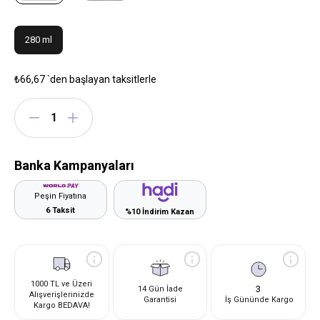
280 ml
₺66,67
`den başlayan taksitlerle
Banka Kampanyaları
Peşin Fiyatına
6 Taksit
%10 İndirim Kazan
1000 TL ve Üzeri
3
14 Gün İade
Alışverişlerinizde
Garantisi
İş Gününde Kargo
Kargo BEDAVA!