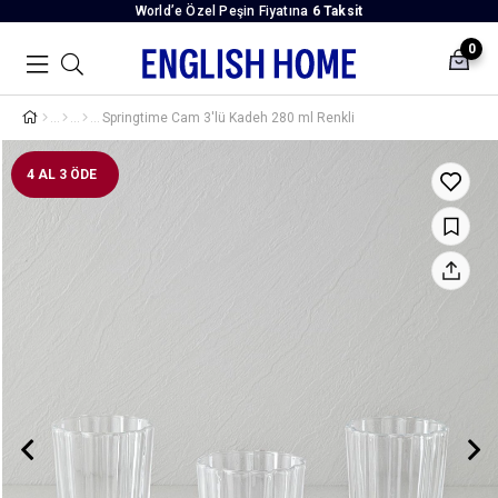
World’e Özel Peşin Fiyatına
6 Taksit
0
Springtime Cam 3'lü Kadeh 280 ml Renkli
4 AL 3 ÖDE