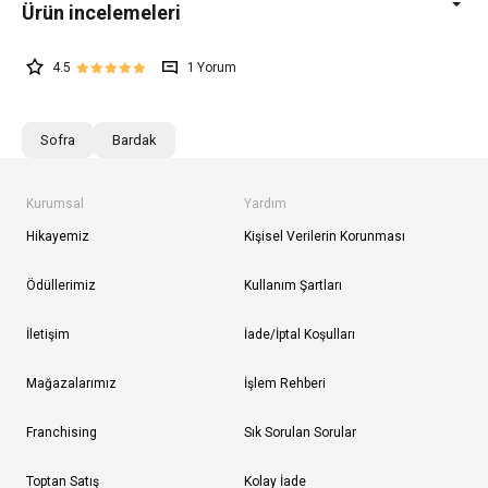
4.5
1
Sofra
Bardak
Kurumsal
Yardım
Hikayemiz
Kişisel Verilerin Korunması
Ödüllerimiz
Kullanım Şartları
İletişim
İade/İptal Koşulları
Mağazalarımız
İşlem Rehberi
Franchising
Sık Sorulan Sorular
Toptan Satış
Kolay İade