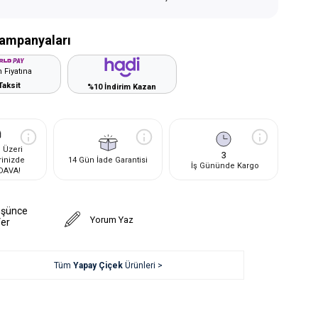
ampanyaları
 Fiyatına
Taksit
%10 İndirim Kazan
 Üzeri
3
rinizde
14 Gün İade Garantisi
İş Gününde Kargo
DAVA!
üşünce
Yorum Yaz
Ver
Tüm
Yapay Çiçek
Ürünleri >