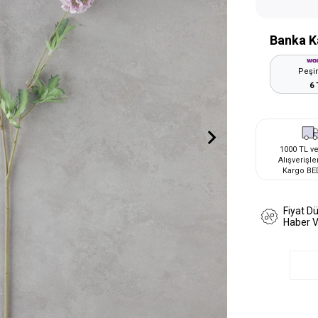
Banka K
Peşin
6 
1000 TL ve
Alışverişle
Kargo BE
Fiyat D
Haber 