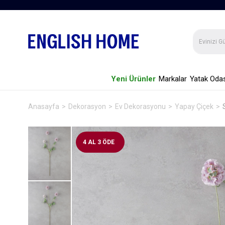
Yeni Ürünler
Markalar
Yatak Odas
Anasayfa
Dekorasyon
Ev Dekorasyonu
Yapay Çiçek
4 AL 3 ÖDE