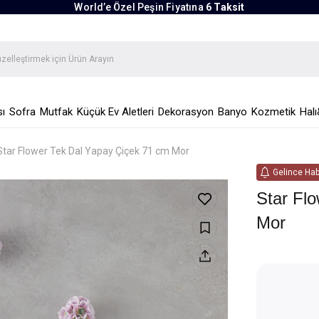
World’e Özel Peşin Fiyatına
6 Taksit
ı
Sofra
Mutfak
Küçük Ev Aletleri
Dekorasyon
Banyo
Kozmetik
Halı
Star Flower Tek Dal Yapay Çiçek 71 cm Mor
Gelince Hab
Star Fl
Mor