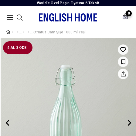
World’e Özel Peşin Fiyatına
6 Taksit
0
Striatus Cam Şişe 1000 ml Yeşil
4 AL 3 ÖDE