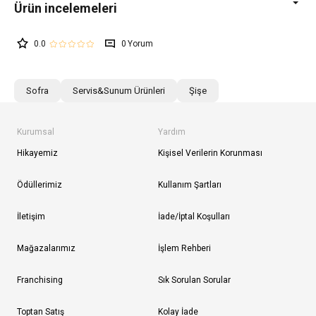
0.0
0
Sofra
Servis&Sunum Ürünleri
Şişe
Kurumsal
Yardım
Hikayemiz
Kişisel Verilerin Korunması
Ödüllerimiz
Kullanım Şartları
İletişim
İade/İptal Koşulları
Mağazalarımız
İşlem Rehberi
Franchising
Sık Sorulan Sorular
Toptan Satış
Kolay İade