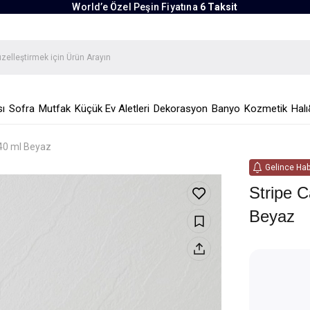
World’e Özel Peşin Fiyatına
6 Taksit
ı
Sofra
Mutfak
Küçük Ev Aletleri
Dekorasyon
Banyo
Kozmetik
Halı
240 ml Beyaz
Gelince Hab
Stripe 
Beyaz