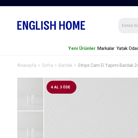
Yeni Ürünler
Markalar
Yatak Odas
Anasayfa
Sofra
Bardak
Stripe Cam El Yapımı Bardak 
4 AL 3 ÖDE