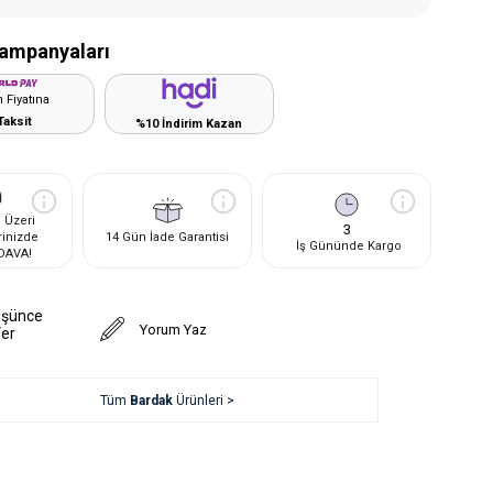
ampanyaları
 Fiyatına
Taksit
%10 İndirim Kazan
 Üzeri
3
rinizde
14 Gün İade Garantisi
İş Gününde Kargo
DAVA!
üşünce
Yorum Yaz
Ver
Tüm
Bardak
Ürünleri >