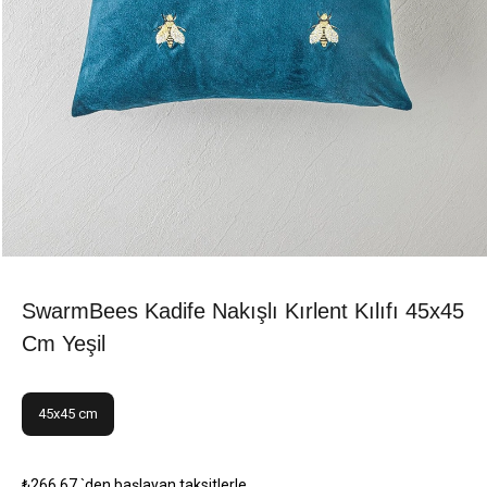
SwarmBees Kadife Nakışlı Kırlent Kılıfı 45x45
Cm Yeşil
45x45 cm
₺266,67
`den başlayan taksitlerle