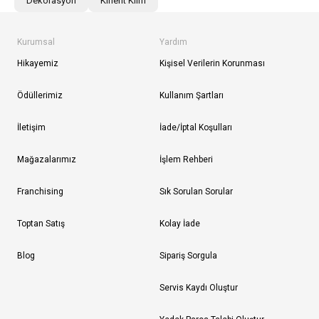
Dekorasyon
Kırlent Kılıfı
Kurumsal
Yardım
Hikayemiz
Kişisel Verilerin Korunması
Ödüllerimiz
Kullanım Şartları
İletişim
İade/İptal Koşulları
Mağazalarımız
İşlem Rehberi
Franchising
Sık Sorulan Sorular
Toptan Satış
Kolay İade
Blog
Sipariş Sorgula
Servis Kaydı Oluştur