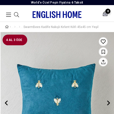
World’e Özel Peşin Fiyatına
6 Taksit
0
SwarmBees Kadife Nakışlı Kırlent Kılıfı 45x45 cm Yeşil
4 AL 3 ÖDE