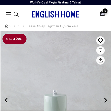
World’e Özel Peşin Fiyatına
6 Taksit
0
Tessa Ahşap Değirmen 16,5 cm Yeşil
4 AL 3 ÖDE