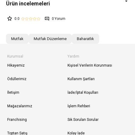
0.0
0
Mutfak
Mutfak Düzenleme
Baharatlık
Kurumsal
Yardım
Hikayemiz
Kişisel Verilerin Korunması
Ödüllerimiz
Kullanım Şartları
İletişim
İade/İptal Koşulları
Mağazalarımız
İşlem Rehberi
Franchising
Sık Sorulan Sorular
Toptan Satış
Kolay İade