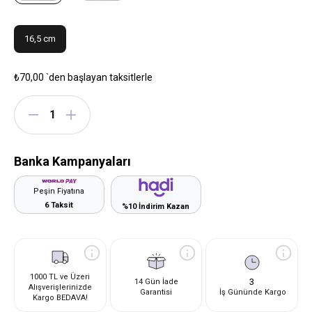
16,5 cm
₺70,00
`den başlayan taksitlerle
Banka Kampanyaları
Peşin Fiyatına
6 Taksit
%10 İndirim Kazan
1000 TL ve Üzeri
3
14 Gün İade
Alışverişlerinizde
Garantisi
İş Gününde Kargo
Kargo BEDAVA!