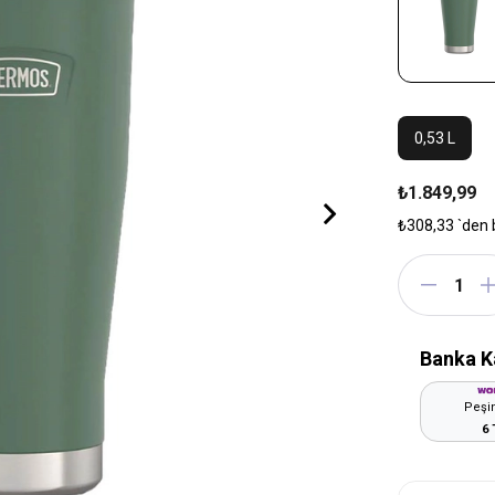
0,53 L
₺1.849,99
₺308,33
`den 
Banka K
Peşin
6 