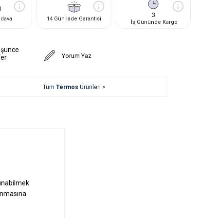
3
edava
14 Gün İade Garantisi
İş Gününde Kargo
üşünce
Yorum Yaz
Ver
Tüm
Termos
Ürünleri >