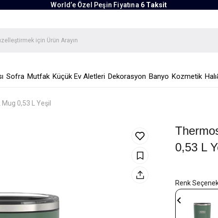
World’e Özel Peşin Fiyatına
6 Taksit
ı
Sofra
Mutfak
Küçük Ev Aletleri
Dekorasyon
Banyo
Kozmetik
Halı
 Mug 0,53 L Yeşil
Thermos
0,53 L Y