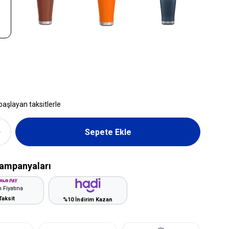
başlayan taksitlerle
ampanyaları
 Fiyatına
Taksit
%10 İndirim Kazan