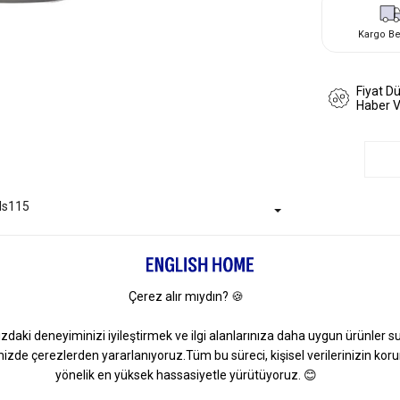
Kargo B
Fiyat D
Haber 
Is115