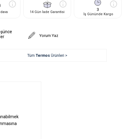
3
edava
14 Gün İade Garantisi
İş Gününde Kargo
üşünce
Yorum Yaz
Ver
Tüm
Termos
Ürünleri >