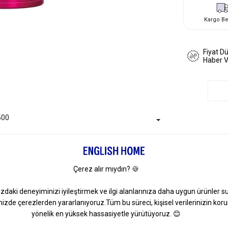
Kargo B
Fiyat D
Haber 
500