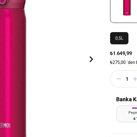
0,5L
₺1.649,99
₺275,00
`den 
Banka K
Peşin
6 