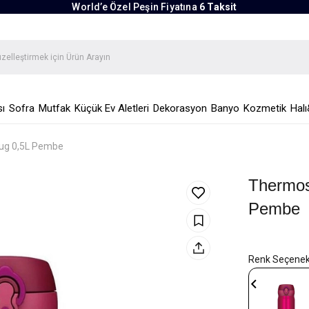
World’e Özel Peşin Fiyatına
6 Taksit
ı
Sofra
Mutfak
Küçük Ev Aletleri
Dekorasyon
Banyo
Kozmetik
Halı
Mug 0,5L Pembe
Thermos
Pembe