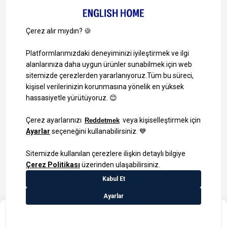
Müşteri Hizmetleri
0 850 724 0 346
Pazartesi-Cuma: 09:00 – 18:00
Cumartesi-Pazar: Kapalı
Bize Ulaşın
Bizi Takip Edin
Ayrıcalıklardan yararlanmak için uygulamamızı indirin.
1000 TL ve Üzeri Alışverişlerinizde Kargo Bedava!
₺1.499,99