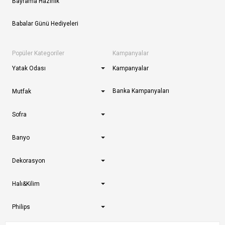
Bayrama Hazırlık
Babalar Günü Hediyeleri
Popüler Kategoriler
Kampanyalar
Yatak Odası
Kampanyalar
Banka Kampanyaları
Mutfak
Sofra
Banyo
Dekorasyon
Halı&Kilim
Philips