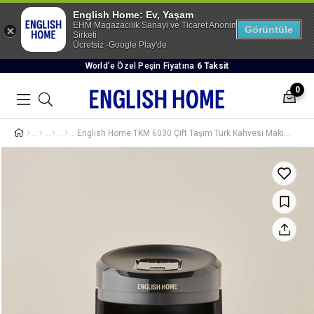
English Home: Ev, Yaşam
EHM Magazacilik Sanayi ve Ticaret Anonim
Görüntüle
Sirketi
Ücretsiz -Google Play'de
World’e Özel Peşin Fiyatına
6 Taksit
0
English Home TKM 6030 Çift Taşım Türk Kahvesi Makinesi Siyah-Bakır