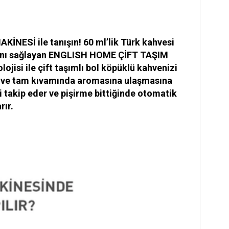
NESİ ile tanışın! 60 ml’lik Türk kahvesi
imkânı sağlayan ENGLISH HOME ÇİFT TAŞIM
isi ile çift taşımlı bol köpüklü kahvenizi
na ve tam kıvamında aromasına ulaşmasına
 takip eder ve pişirme bittiğinde otomatik
rır.