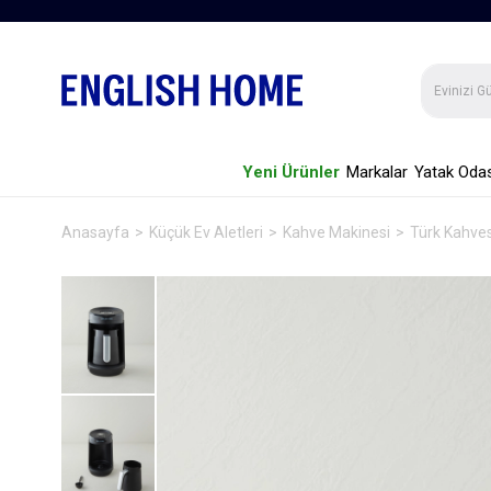
Yeni Ürünler
Markalar
Yatak Odas
Anasayfa
Küçük Ev Aletleri
Kahve Makinesi
Türk Kahves