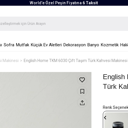
World’e Özel Peşin Fiyatına
6 Taksit
ı
Sofra
Mutfak
Küçük Ev Aletleri
Dekorasyon
Banyo
Kozmetik
Halı
i Makinesi
English Home TKM 6030 Çift Taşım Türk Kahvesi Makines
English
Türk Ka