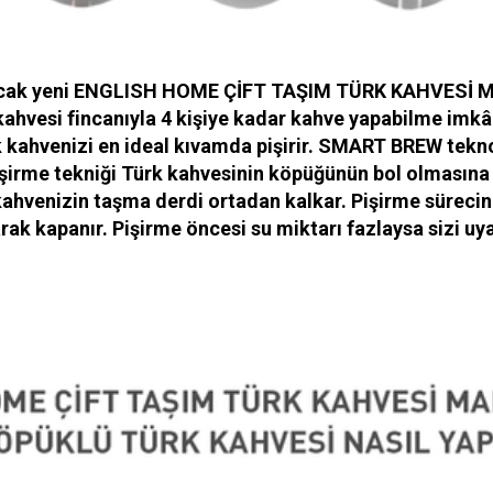
acak yeni ENGLISH HOME ÇİFT TAŞIM TÜRK KAHVESİ MAKİ
ürk kahvesi fincanıyla 4 kişiye kadar kahve yapabilme 
venizi en ideal kıvamda pişirir. SMART BREW teknoloj
 pişirme tekniği Türk kahvesinin köpüğünün bol olması
hvenizin taşma derdi ortadan kalkar. Pişirme sürecini
rak kapanır. Pişirme öncesi su miktarı fazlaysa sizi uya