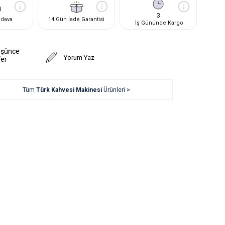
3
edava
14 Gün İade Garantisi
İş Gününde Kargo
üşünce
Yorum Yaz
Ver
Tüm
Türk Kahvesi Makinesi
Ürünleri >