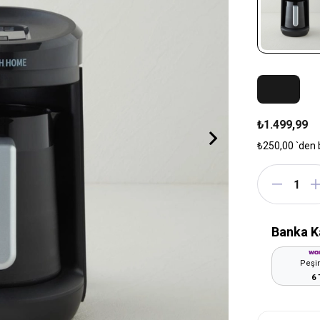
₺1.499,99
₺250,00
`den 
Banka K
Peşin
6 