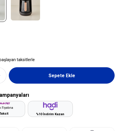
başlayan taksitlerle
ampanyaları
 Fiyatına
Taksit
%10 İndirim Kazan