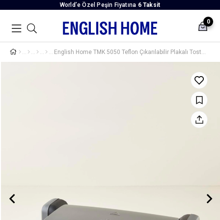
World’e Özel Peşin Fiyatına
6 Taksit
0
English Home TMK 5050 Teflon Çıkarılabilir Plakalı Tost Makinesi 1800W Antrasit