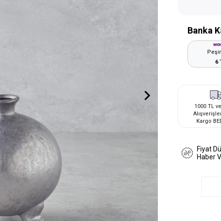
Banka K
Peşin
6 
1000 TL ve
Alışverişle
Kargo BE
Fiyat D
Haber 