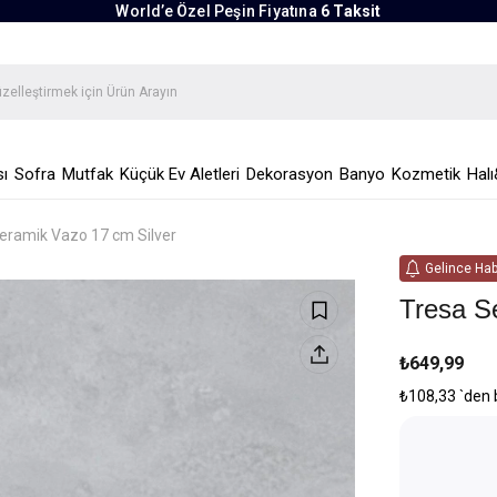
World’e Özel Peşin Fiyatına
6 Taksit
ı
Sofra
Mutfak
Küçük Ev Aletleri
Dekorasyon
Banyo
Kozmetik
Halı
eramik Vazo 17 cm Silver
Gelince Hab
Tresa S
₺649,99
₺108,33
`den 