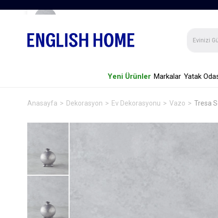
Tresa Seramik Vazo 17 cm Silver
Yeni Ürünler
Markalar
Yatak Odas
Anasayfa
Dekorasyon
Ev Dekorasyonu
Vazo
Tresa S