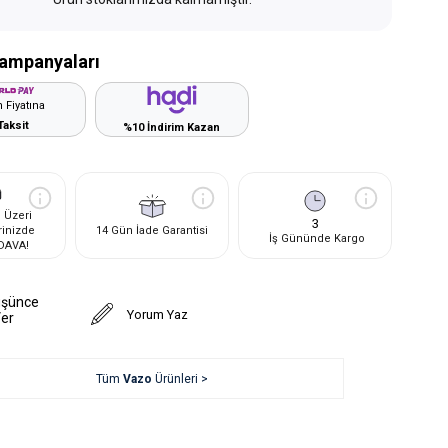
ampanyaları
 Fiyatına
Taksit
%10 İndirim Kazan
 Üzeri
3
rinizde
14 Gün İade Garantisi
İş Gününde Kargo
DAVA!
üşünce
Yorum Yaz
Ver
Tüm
Vazo
Ürünleri >