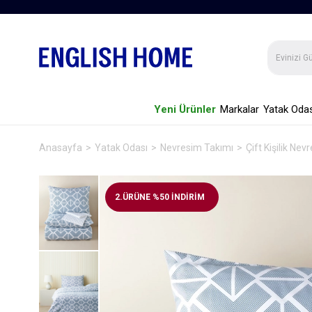
Yeni Ürünler
Markalar
Yatak Odas
Anasayfa
Yatak Odası
Nevresim Takımı
Çift Kişilik Ne
2.ÜRÜNE %50 İNDİRİM