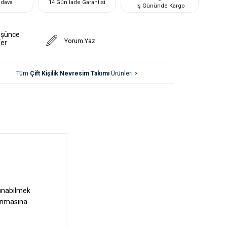
edava
14 Gün İade Garantisi
İş Gününde Kargo
üşünce
Yorum Yaz
Ver
Tüm
Çift Kişilik Nevresim Takımı
Ürünleri >