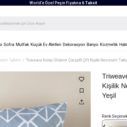
World’e Özel Peşin Fiyatına
6 Taksit
ı
Sofra
Mutfak
Küçük Ev Aletleri
Dekorasyon
Banyo
Kozmetik
Halı
vresim Takımı
Triweave Kolay Ütülenir Çarşaflı Çift Kişilik Nevresim Ta
Triweave
Kişilik
Yeşil