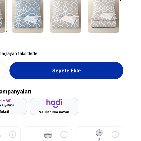
başlayan taksitlerle
ampanyaları
 Fiyatına
Taksit
%10 İndirim Kazan
3