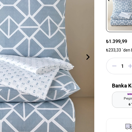
₺1.399,99
₺233,33
`den 
Banka K
Peşin
6 