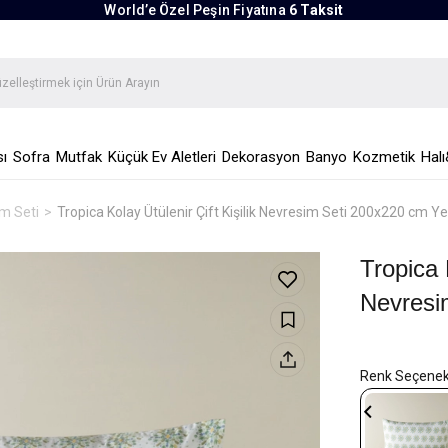
World’e Özel Peşin Fiyatına
6 Taksit
ı
Sofra
Mutfak
Küçük Ev Aletleri
Dekorasyon
Banyo
Kozmetik
Halı
im Seti
Tropica Kolay Ütülenir Çift Kişilik Nevresim Seti 200x220 cm Ye
Tropica K
Nevresi