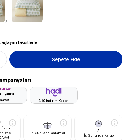
başlayan taksitlerle
ampanyaları
 Fiyatına
Taksit
%10 İndirim Kazan
 Üzeri
3
rinizde
14 Gün İade Garantisi
İş Gününde Kargo
DAVA!