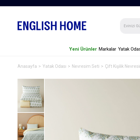
Yeni Ürünler
Markalar
Yatak Odas
Anasayfa
Yatak Odası
Nevresim Seti
Çift Kişilik Nevres