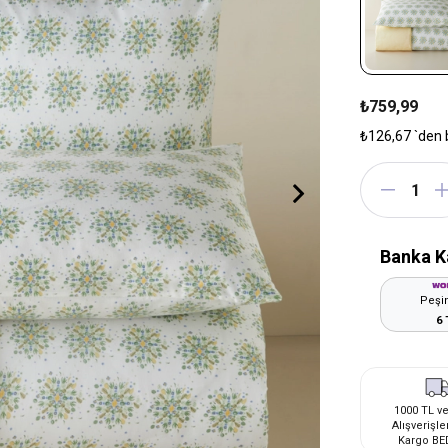
₺759,99
₺126,67
`den 
Banka K
Peşin
6 
1000 TL ve
Alışverişle
Kargo BE