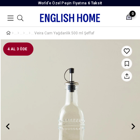
World’e Özel Peşin Fiyatına
6 Taksit
0
Veira Cam Yağdanlik 500 ml Şeffaf
4 AL 3 ÖDE