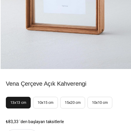
Vena Çerçeve Açık Kahverengi
13x13 cm
10x15 cm
15x20 cm
10x10 cm
₺83,33
`den başlayan taksitlerle