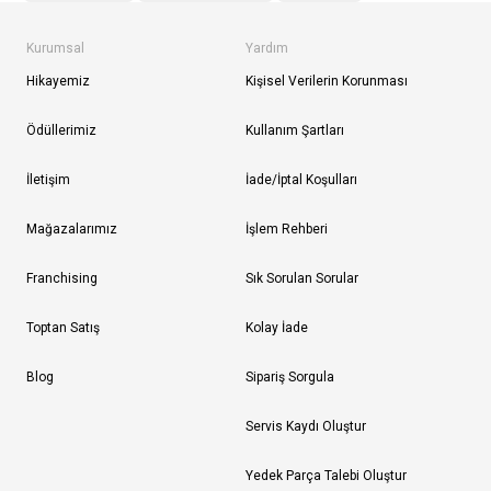
Kurumsal
Yardım
Hikayemiz
Kişisel Verilerin Korunması
Ödüllerimiz
Kullanım Şartları
İletişim
İade/İptal Koşulları
Mağazalarımız
İşlem Rehberi
Franchising
Sık Sorulan Sorular
Toptan Satış
Kolay İade
Blog
Sipariş Sorgula
Servis Kaydı Oluştur
Yedek Parça Talebi Oluştur