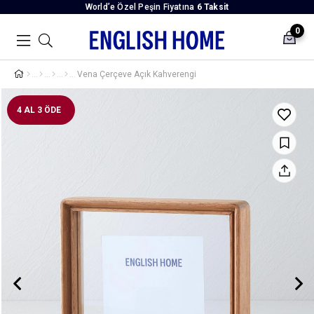
World’e Özel Peşin Fiyatına
6 Taksit
0
Vena Çerçeve Açık Kahverengi
4 AL 3 ÖDE