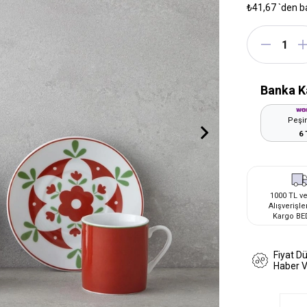
₺41,67
`den b
Banka K
Peşin
6 
1000 TL ve
Alışverişle
Kargo BE
Fiyat D
Haber 