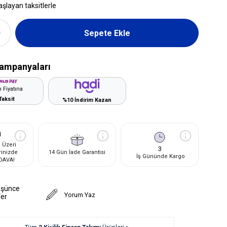
aşlayan taksitlerle
ampanyaları
 Fiyatına
Taksit
%10 İndirim Kazan
 Üzeri
3
rinizde
14 Gün İade Garantisi
İş Gününde Kargo
DAVA!
üşünce
Yorum Yaz
Ver