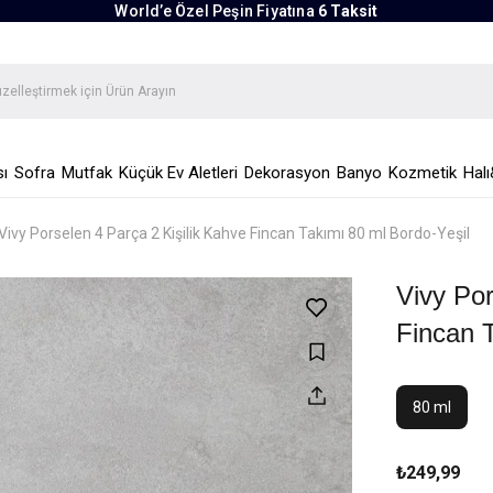
World’e Özel Peşin Fiyatına
6 Taksit
ı
Sofra
Mutfak
Küçük Ev Aletleri
Dekorasyon
Banyo
Kozmetik
Halı
Vivy Porselen 4 Parça 2 Kişilik Kahve Fincan Takımı 80 ml Bordo-Yeşil
Vivy Por
Fincan T
80 ml
₺249,99