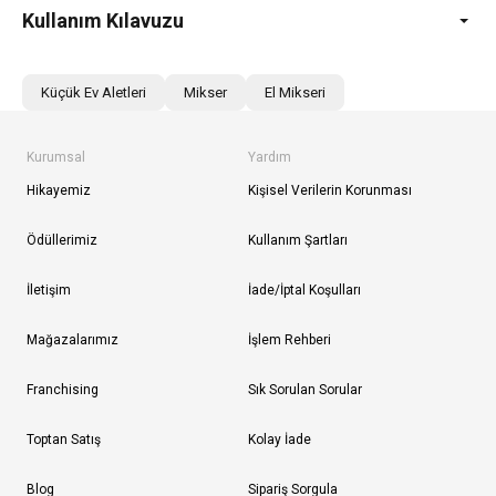
Kullanım Kılavuzu
Küçük Ev Aletleri
Mikser
El Mikseri
Kurumsal
Yardım
Hikayemiz
Kişisel Verilerin Korunması
Ödüllerimiz
Kullanım Şartları
İletişim
İade/İptal Koşulları
Mağazalarımız
İşlem Rehberi
Franchising
Sık Sorulan Sorular
Toptan Satış
Kolay İade
Blog
Sipariş Sorgula