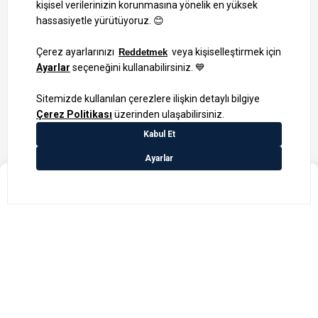
Bizi Takip Edin
Ayrıcalıklardan yararlanmak için uygulamamızı indirin.
1000 TL ve Üzeri Alışverişlerinizde Kargo Bedava!
₺1.499,99
Bilgi Toplum Hizmetleri
KVKK Veri İşleme Politikamız
Site Haritası