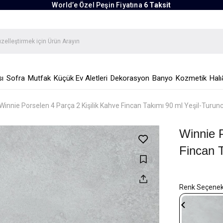
World’e Özel Peşin Fiyatına
6 Taksit
ı
Sofra
Mutfak
Küçük Ev Aletleri
Dekorasyon
Banyo
Kozmetik
Halı
Winnie Porselen 4 Parça 2 Kişilik Kahve Fincan Takımı 90 ml Yeşil-Turun
Winnie P
Fincan 