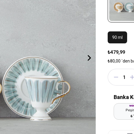
90 ml
₺479,99
₺80,00
`den b
Banka K
Peşin
6 