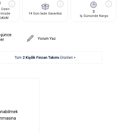
 Üzeri
3
rinizde
14 Gün İade Garantisi
İş Gününde Kargo
DAVA!
üşünce
Yorum Yaz
Ver
Tüm
2 Kişilik Fincan Takımı
Ürünleri >