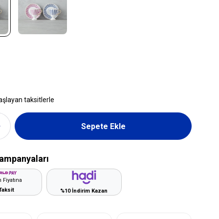
aşlayan taksitlerle
ampanyaları
 Fiyatına
Taksit
%10 İndirim Kazan