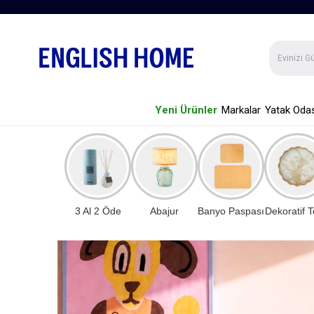
Yeni Ürünler
Markalar
Yatak Odas
3 Al 2 Öde
Abajur
Banyo Paspası
Dekoratif T