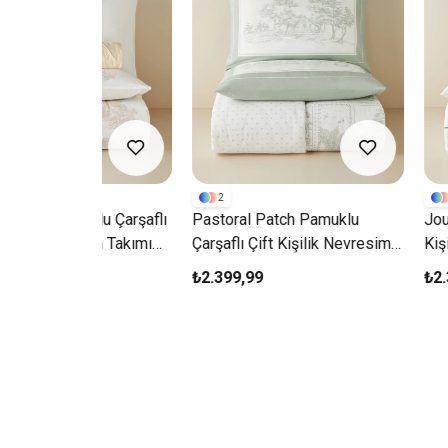
2
2
lu Çarşaflı
Pastoral Patch Pamuklu
Jouyline Pamuklu
sim Takımı
Çarşaflı Çift Kişilik Nevresim
Kişilik Nevresim
Takımı 200x220 Cm Yeşil
200x220 Cm Yeş
₺2.399,99
₺2.399,99
RİM
YENİ ÜRÜN