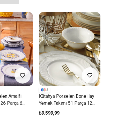
2
3
len Amalfi
Kütahya Porselen Bone İlay
Kütahya Po
 26 Parça 6
Yemek Takımı 51 Parça 12
Yemek Takı
arı
Kişilik Gold
Kişilik Tarçı
₺9.599,99
₺3.999,99