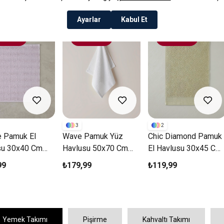
L 3 ÖDE
4 AL 3 ÖDE
4 AL 3 ÖDE
3
2
e Pamuk El
Wave Pamuk Yüz
Chic Diamond Pamuk
su 30x40 Cm
Havlusu 50x70 Cm
El Havlusu 30x45 Cm
Ekru
Açık Yeşil
99
₺179,99
₺119,99
Yemek Takımı
Pişirme
Kahvaltı Takımı