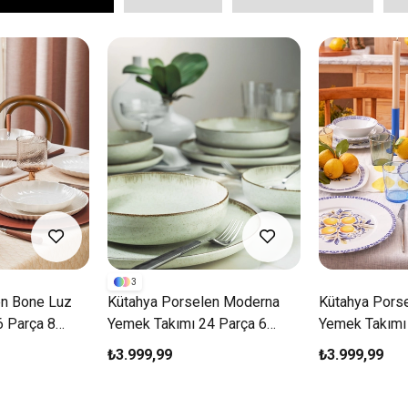
3
en Bone Luz
Kütahya Porselen Moderna
Kütahya Porse
6 Parça 8
Yemek Takımı 24 Parça 6
Yemek Takımı
Kişilik Yeşil
Kişilik Mavi-S
₺3.999,99
₺3.999,99