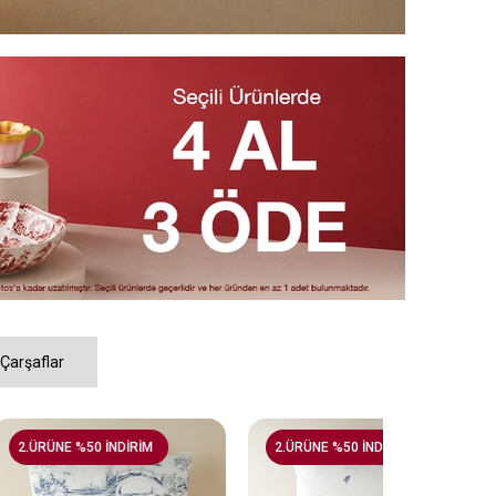
 Çarşaflar
 İNDİRİM
2.ÜRÜNE %50 İNDİRİM
2.ÜRÜNE %