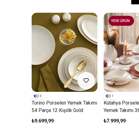
YENİ ÜRÜN
3
1
Bone Crest
Torino Porselen Yemek Takımı
Kütahya Porsel
arça 6
54 Parça 12 Kişilik Gold
Yemek Takımı 3
Kişilik Beyaz
₺9.699,99
₺7.999,99