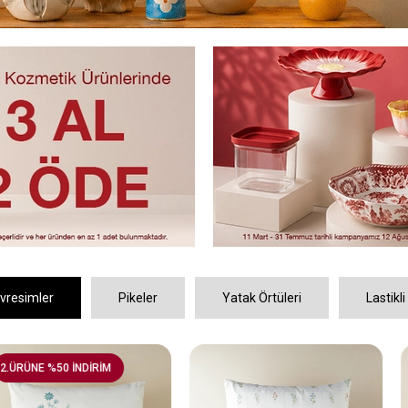
vresimler
Pikeler
Yatak Örtüleri
Lastikli
DİRİM
2.ÜRÜNE %50