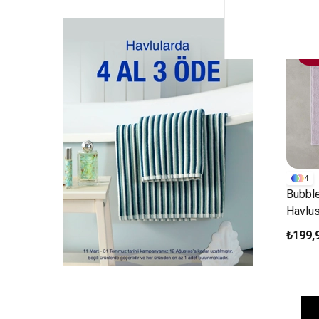
4 A
4
Bubbl
Havlu
Lila
₺199,