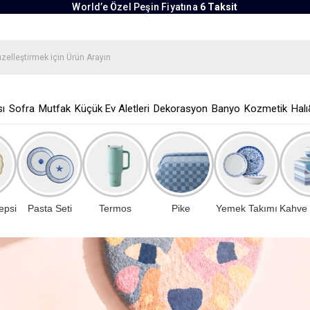
World’e Özel Peşin Fiyatına
6 Taksit
ı
Sofra
Mutfak
Küçük Ev Aletleri
Dekorasyon
Banyo
Kozmetik
Halı
epsi
Pasta Seti
Termos
Pike
Yemek Takımı
Kahve 