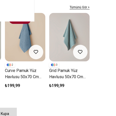
Tümünü Gör >
4 AL 3 ÖDE
2
3
3
Curve Pamuk Yüz
Grid Pamuk Yüz
Twill Pamuk
Havlusu 50x70 Cm
Havlusu 50x70 Cm
Havlusu 50
Mavi
Koyu Yeşil
Açık Gri
₺199,99
₺199,99
₺179,99
Kupa