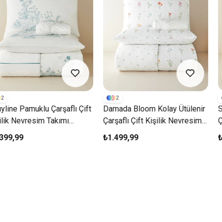
2
2
 Çarşaflı Çift
Damada Bloom Kolay Ütülenir
Striped Jouy 
 Takımı
Çarşaflı Çift Kişilik Nevresim
Çift Kişilik N
il
Takımı 200x220 Cm Sarı-Yeşil
200x220 Cm 
₺1.499,99
₺2.399,99
2.ÜRÜNE %50