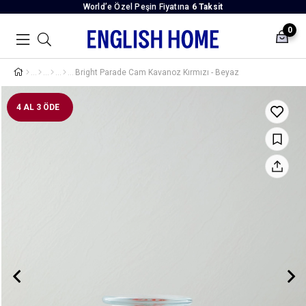
World’e Özel Peşin Fiyatına
6 Taksit
0
Bright Parade Cam Kavanoz Kırmızı - Beyaz
4 AL 3 ÖDE