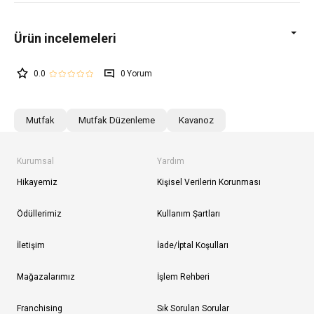
0.0
0
Mutfak
Mutfak Düzenleme
Kavanoz
Kurumsal
Yardım
Hikayemiz
Kişisel Verilerin Korunması
Ödüllerimiz
Kullanım Şartları
İletişim
İade/İptal Koşulları
Mağazalarımız
İşlem Rehberi
Franchising
Sık Sorulan Sorular