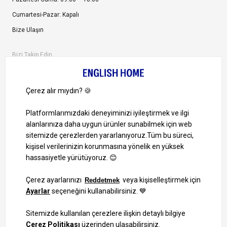
Cumartesi-Pazar: Kapalı
Bize Ulaşın
Bizi Takip Edin
Ayrıcalıklardan yararlanmak için uygulamamızı indirin.
1000 TL ve Üzeri Alışverişlerinizde Kargo Bedava!
Bilgi Toplum Hizmetleri
KVKK Veri İşleme Politikamız
Site Haritası