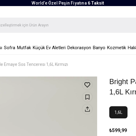
World’e Özel Peşin Fiyatına
6 Taksit
ı
Sofra
Mutfak
Küçük Ev Aletleri
Dekorasyon
Banyo
Kozmetik
Halı
de Emaye Sos Tenceresı 1,6L Kırmızı
Bright 
1,6L Kır
1,6L
₺599,99