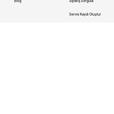
Blog
Sipariş Sorgula
Servis Kaydı Oluştur
Yedek Parça Talebi Oluştur
Bizi Takip Edin