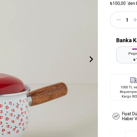
₺100,00
`den 
Banka K
Peşin
6 
1000 TL ve
Alışverişle
Kargo BE
Fiyat D
Haber 