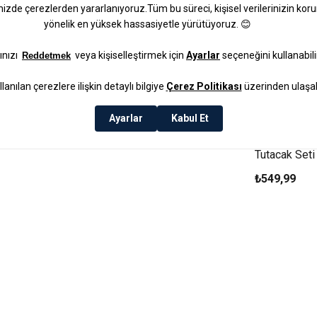
Bright Parad
Tutacak Seti 
₺549,99