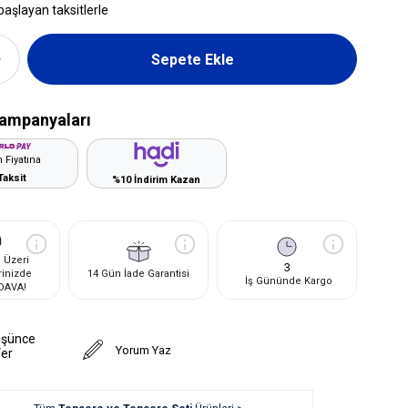
başlayan taksitlerle
ampanyaları
 Fiyatına
Taksit
%10 İndirim Kazan
 Üzeri
3
rinizde
14 Gün İade Garantisi
İş Gününde Kargo
DAVA!
üşünce
Yorum Yaz
Ver