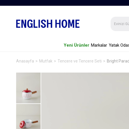
Yeni Ürünler
Markalar
Yatak Odas
Anasayfa
Mutfak
Tencere ve Tencere Seti
Bright Para