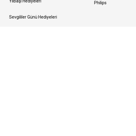
Yılbaşı Hediyeleri
Philips
Sevgililer Günü Hediyeleri
Kadınlar Günü Hediyeleri
Ramazan Sofraları
Anneler Günü Hediyeleri
Bayrama Hazırlık
Babalar Günü Hediyeleri