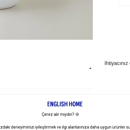
İhtiyacınız