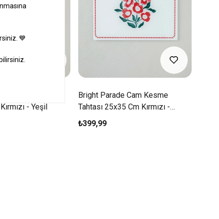
e Fırın Eldiveni Ve
Bright Parade Cam Kesme
Brigh
Kırmızı - Yeşil
Tahtası 25x35 Cm Kırmızı -
150x2
Beyaz
₺399,99
₺999