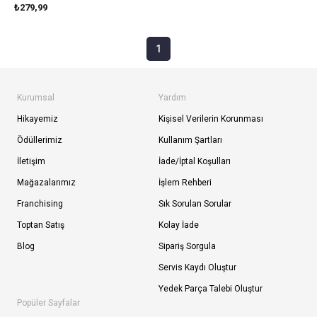
₺279,99
1
Kurumsal
Yardım
Hikayemiz
Kişisel Verilerin Korunması
Ödüllerimiz
Kullanım Şartları
İletişim
İade/İptal Koşulları
Mağazalarımız
İşlem Rehberi
Franchising
Sık Sorulan Sorular
Toptan Satış
Kolay İade
Blog
Sipariş Sorgula
Servis Kaydı Oluştur
Yedek Parça Talebi Oluştur
Popüler Sayfalar