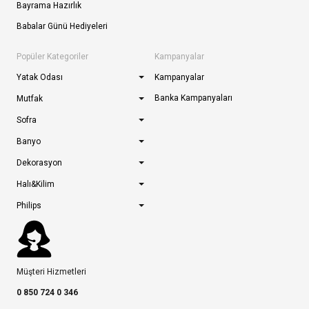
Bayrama Hazırlık
Babalar Günü Hediyeleri
Popüler Kategoriler
Kampanyalar
Yatak Odası
Kampanyalar
Banka Kampanyaları
Mutfak
Sofra
Banyo
Dekorasyon
Halı&Kilim
Philips
Müşteri Hizmetleri
0 850 724 0 346