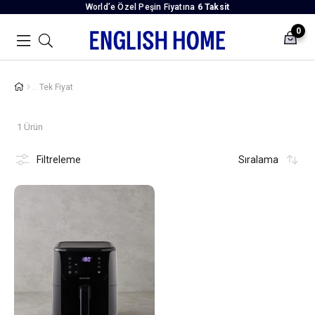
World’e Özel Peşin Fiyatına
6 Taksit
0
Tek Fiyat
1 Ürün
Filtreleme
Sıralama