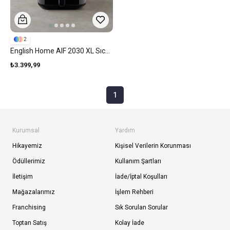
2
English Home AIF 2030 XL Sıcak Tutma Hazneli Airfryer 1500W Siyah
₺3.399,99
1
Kurumsal
Yardım
Hikayemiz
Kişisel Verilerin Korunması
Ödüllerimiz
Kullanım Şartları
İletişim
İade/İptal Koşulları
Mağazalarımız
İşlem Rehberi
Franchising
Sık Sorulan Sorular
Toptan Satış
Kolay İade