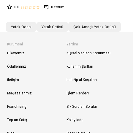
0.0
0
Yatak Odası
Yatak Örtüsü
Çok Amaçlı Yatak Örtüsü
Kurumsal
Yardım
Hikayemiz
Kişisel Verilerin Korunması
Ödüllerimiz
Kullanım Şartları
İletişim
İade/İptal Koşulları
Mağazalarımız
İşlem Rehberi
Franchising
Sık Sorulan Sorular
Toptan Satış
Kolay İade