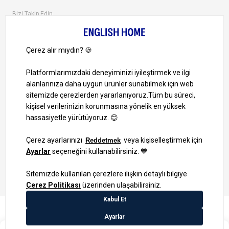
Bizi Takip Edin
Ayrıcalıklardan yararlanmak için uygulamamızı indirin.
1000 TL ve Üzeri Alışverişlerinizde Kargo Bedava!
Bilgi Toplum Hizmetleri
KVKK Veri İşleme Politikamız
Site Haritası