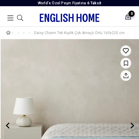
World’e Özel Peşin Fiyatına
6 Taksit
0
Daisy Charm Tek Kişilik Çok Amaçlı Örtü 160x220 cm Yeşil