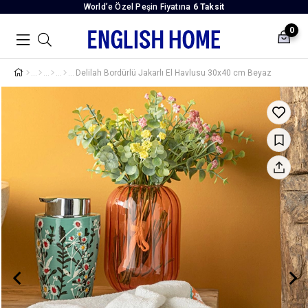
World’e Özel Peşin Fiyatına
6 Taksit
0
Delilah Bordürlü Jakarlı El Havlusu 30x40 cm Beyaz