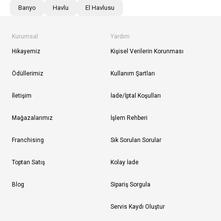
Banyo
Havlu
El Havlusu
Kurumsal
Yardım
Hikayemiz
Kişisel Verilerin Korunması
Ödüllerimiz
Kullanım Şartları
İletişim
İade/İptal Koşulları
Mağazalarımız
İşlem Rehberi
Franchising
Sık Sorulan Sorular
Toptan Satış
Kolay İade
Blog
Sipariş Sorgula
Servis Kaydı Oluştur