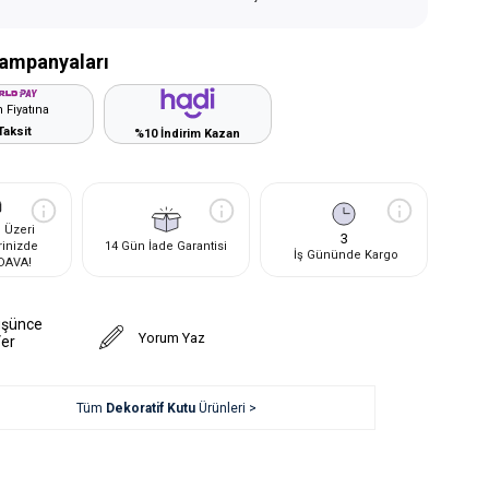
ampanyaları
 Fiyatına
Taksit
%10 İndirim Kazan
 Üzeri
3
rinizde
14 Gün İade Garantisi
İş Gününde Kargo
DAVA!
üşünce
Yorum Yaz
Ver
Tüm
Dekoratif Kutu
Ürünleri >