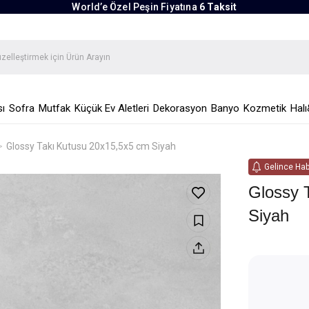
World’e Özel Peşin Fiyatına
6 Taksit
ı
Sofra
Mutfak
Küçük Ev Aletleri
Dekorasyon
Banyo
Kozmetik
Halı
Glossy Takı Kutusu 20x15,5x5 cm Siyah
Gelince Hab
Glossy 
Siyah