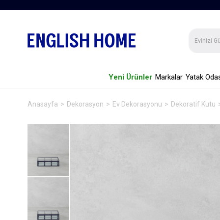
Yeni Ürünler
Markalar
Yatak Odas
Anasayfa
Dekorasyon
Ev Dekorasyonu
Dekoratif Kutu