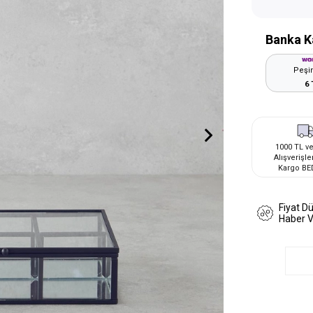
Banka K
Peşin
6 
1000 TL ve
Alışverişle
Kargo BE
Fiyat D
Haber 