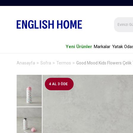
Yeni Ürünler
Markalar
Yatak Odas
Anasayfa
Sofra
Termos
Good Mood Kids Flowers Çeli
4 AL 3 ÖDE