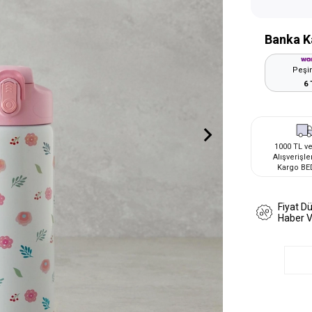
Banka K
Peşin
6 
1000 TL ve
Alışverişle
Kargo BE
Fiyat D
Haber 