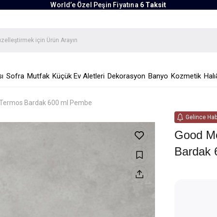
World’e Özel Peşin Fiyatına
6 Taksit
ı
Sofra
Mutfak
Küçük Ev Aletleri
Dekorasyon
Banyo
Kozmetik
Halı
k Termos Bardak 600 ml Pembe
Gelince Hab
Good Mo
Bardak 