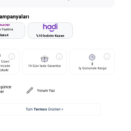
ampanyaları
 Fiyatına
Taksit
%10 İndirim Kazan
 Üzeri
3
rinizde
14 Gün İade Garantisi
İş Gününde Kargo
DAVA!
üşünce
Yorum Yaz
Ver
Tüm
Termos
Ürünleri >