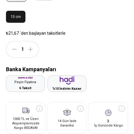
13 cm
₺21,67
`den başlayan taksitlerle
Banka Kampanyaları
Peşin Fiyatına
6 Taksit
%10 İndirim Kazan
1000 TL ve Üzeri
3
14 Gün İade
Alışverişlerinizde
Garantisi
İş Gününde Kargo
Kargo BEDAVA!