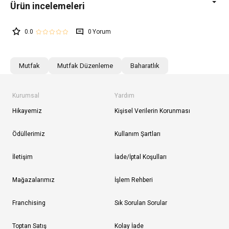
0.0
0
Mutfak
Mutfak Düzenleme
Baharatlık
Kurumsal
Yardım
Hikayemiz
Kişisel Verilerin Korunması
Ödüllerimiz
Kullanım Şartları
İletişim
İade/İptal Koşulları
Mağazalarımız
İşlem Rehberi
Franchising
Sık Sorulan Sorular
Toptan Satış
Kolay İade