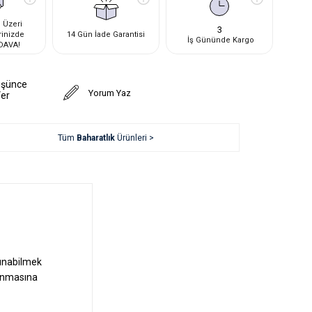
 Üzeri
3
rinizde
14 Gün İade Garantisi
İş Gününde Kargo
DAVA!
üşünce
Yorum Yaz
Ver
Tüm
Baharatlık
Ürünleri >