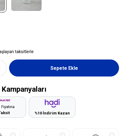
aşlayan taksitlerle
 Kampanyaları
 Fiyatına
Taksit
%10 İndirim Kazan