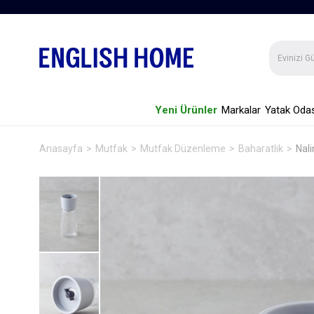
Yeni Ürünler
Markalar
Yatak Odas
Anasayfa
Mutfak
Mutfak Düzenleme
Baharatlık
Nal