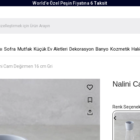
World’e Özel Peşin Fiyatına
6 Taksit
ı
Sofra
Mutfak
Küçük Ev Aletleri
Dekorasyon
Banyo
Kozmetik
Halı
ini Cam Değirmen 16 cm Gri
Nalini 