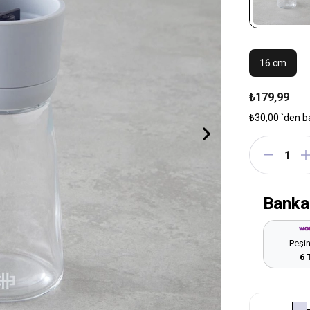
16 cm
₺179,99
₺30,00
`den b
Banka
Peşin
6 