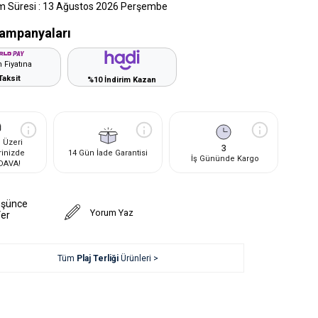
m Süresi
:
13 Ağustos 2026 Perşembe
ampanyaları
 Fiyatına
Taksit
%10 İndirim Kazan
 Üzeri
3
rinizde
14 Gün İade Garantisi
İş Gününde Kargo
DAVA!
üşünce
Yorum Yaz
Ver
Tüm
Plaj Terliği
Ürünleri >