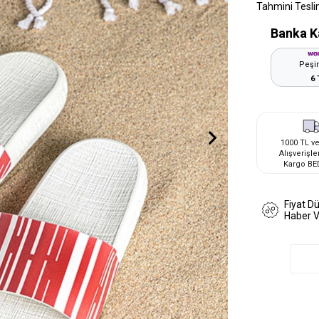
Tahmini Tesli
Banka K
Peşin
6 
1000 TL ve
Alışverişle
Kargo BE
Fiyat D
Haber 