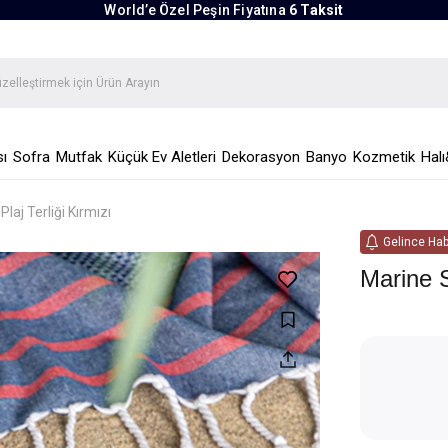
World’e Özel Peşin Fiyatına
6 Taksit
ı
Sofra
Mutfak
Küçük Ev Aletleri
Dekorasyon
Banyo
Kozmetik
Halı
laj Terliği Kırmızı
Gelince Hab
Marine S