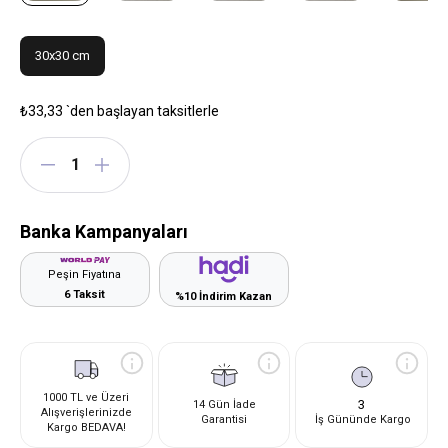
30x30 cm
₺33,33
`den başlayan taksitlerle
Banka Kampanyaları
Peşin Fiyatına
6 Taksit
%10 İndirim Kazan
1000 TL ve Üzeri
3
14 Gün İade
Alışverişlerinizde
Garantisi
İş Gününde Kargo
Kargo BEDAVA!