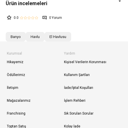
0.0
0
Banyo
Havlu
El Havlusu
Kurumsal
Yardım
Hikayemiz
Kişisel Verilerin Korunması
Ödüllerimiz
Kullanım Şartları
İletişim
İade/İptal Koşulları
Mağazalarımız
İşlem Rehberi
Franchising
Sık Sorulan Sorular
Toptan Satış
Kolay İade