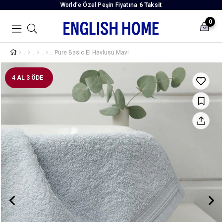
World’e Özel Peşin Fiyatına
6 Taksit
0
Pure Basic El Havlusu Mavi
4 AL 3 ÖDE