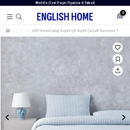
World’e Özel Peşin Fiyatına
6 Taksit
0
Soft Streaks İpliği Boyalı Çift Kişilik Çarşaflı Nevresim Takımı 200x220 cm Mavi