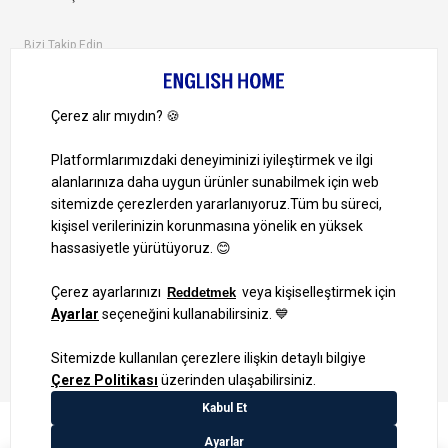
Bizi Takip Edin
Ayrıcalıklardan yararlanmak için uygulamamızı indirin.
1000 TL ve Üzeri Alışverişlerinizde Kargo Bedava!
Bilgi Toplum Hizmetleri
KVKK Veri İşleme Politikamız
Site Haritası