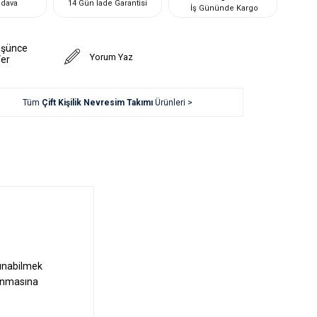
edava
14 Gün İade Garantisi
İş Gününde Kargo
üşünce
Yorum Yaz
Ver
Tüm
Çift Kişilik Nevresim Takımı
Ürünleri >