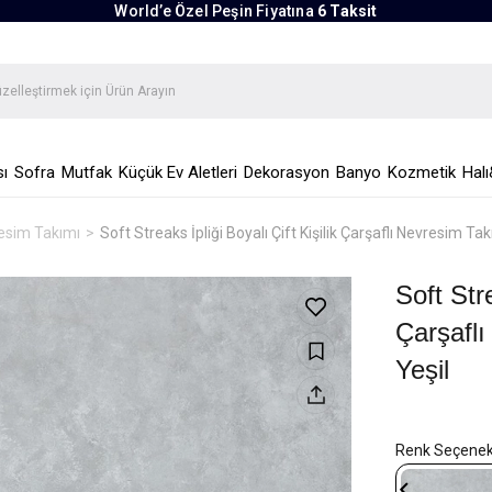
World’e Özel Peşin Fiyatına
6 Taksit
ı
Sofra
Mutfak
Küçük Ev Aletleri
Dekorasyon
Banyo
Kozmetik
Halı
vresim Takımı
Soft Streaks İpliği Boyalı Çift Kişilik Çarşaflı Nevresim T
Soft Stre
Çarşafl
Yeşil