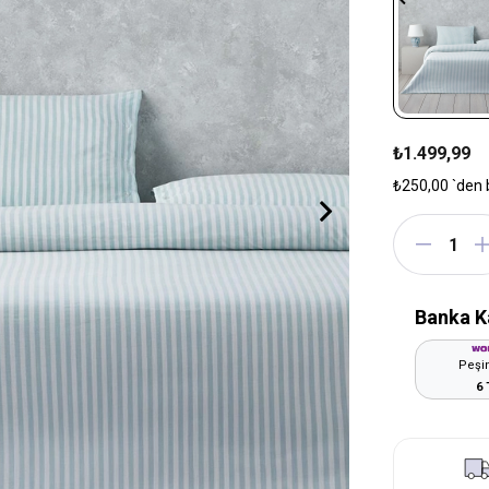
₺1.499,99
₺250,00
`den 
Banka K
Peşin
6 