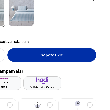
başlayan taksitlerle
ampanyaları
 Fiyatına
Taksit
%10 İndirim Kazan
3