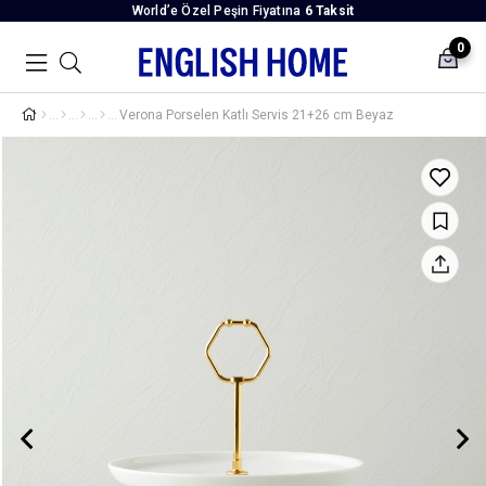
World’e Özel Peşin Fiyatına
6 Taksit
0
Verona Porselen Katlı Servis 21+26 cm Beyaz