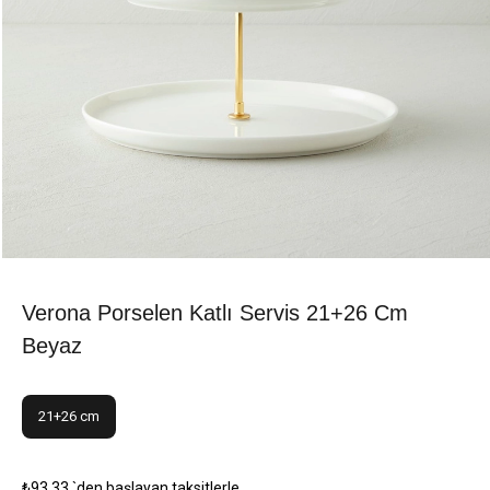
Verona Porselen Katlı Servis 21+26 Cm
Beyaz
21+26 cm
₺93,33
`den başlayan taksitlerle