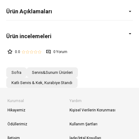
Ürün Açıklamaları
0.0
0
Sofra
Servis&Sunum Ürünleri
Katlı Servis & Kek, Kurabiye Standı
Kurumsal
Yardım
Hikayemiz
Kişisel Verilerin Korunması
Ödüllerimiz
Kullanım Şartları
İletişim
İade/İptal Koşulları