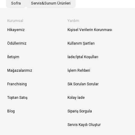
Sofra
Servis&Sunum Ürünleri
Kurumsal
Yardım
Hikayemiz
Kişisel Verilerin Korunması
Ödüllerimiz
Kullanım Şartları
İletişim
İade/İptal Koşulları
Mağazalarımız
İşlem Rehberi
Franchising
Sık Sorulan Sorular
Toptan Satış
Kolay İade
Blog
Sipariş Sorgula
Servis Kaydı Oluştur