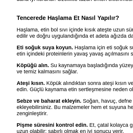
Tencerede Haşlama Et Nasıl Yapılır?
Haşlama, etin bol sıvı içinde kısık ateşte uzun süre 
edilir ve doğru uygulandığında et adeta ağızda dağ
Eti soğuk suya koyun.
Haşlama için eti soğuk su
etin içindeki proteinlerin yavaş yavaş açılmasını s
Köpüğü alın.
Su kaynamaya başladığında yüzeyde
ve temiz kalmasını sağlar.
Ateşi kısın.
Köpük alındıktan sonra ateşi kısın ve
edin. Güçlü kaynama etin sertleşmesine neden ola
Sebze ve baharat ekleyin.
Soğan, havuç, defne y
ekleyebilirsiniz. Bu malzemeler hem et suyuna he
zenginleştirir.
Pişme süresini kontrol edin.
Et, çatal kolayca g
uzun olabilir; sabırlı olmak en iyi sonucu verir.