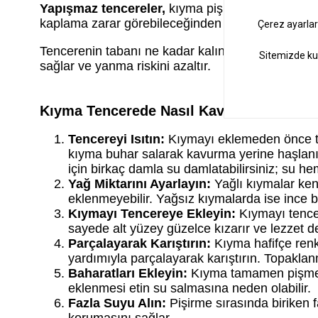
Yapışmaz tencereler,
kıyma pişirme için pratik 
kaplama zarar görebileceğinden dikkatli kullanılma
Tencerenin tabanı ne kadar kalın olursa ısı dağılım
sağlar ve yanma riskini azaltır.
Kıyma Tencerede Nasıl Kavrulur? Adım 
Tencereyi Isıtın:
Kıymayı eklemeden önce ten
kıyma buhar salarak kavurma yerine haşlanır 
için birkaç damla su damlatabilirsiniz; su h
Yağ Miktarını Ayarlayın:
Yağlı kıymalar ken
eklenmeyebilir. Yağsız kıymalarda ise ince b
Kıymayı Tencereye Ekleyin:
Kıymayı tencer
sayede alt yüzey güzelce kızarır ve lezzet de
Parçalayarak Karıştırın:
Kıyma hafifçe renk
yardımıyla parçalayarak karıştırın. Topaklan
Baharatları Ekleyin:
Kıyma tamamen pişmede
eklenmesi etin su salmasına neden olabilir.
Fazla Suyu Alın:
Pişirme sırasında biriken