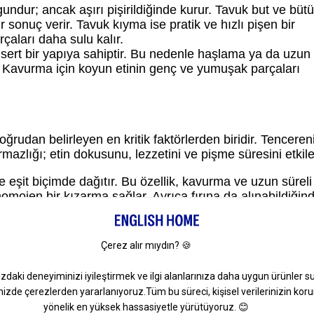
dur; ancak aşırı pişirildiğinde kurur. Tavuk but ve büt
r sonuç verir. Tavuk kıyma ise pratik ve hızlı pişen bir
rçaları daha sulu kalır.
sert bir yapıya sahiptir. Bu nedenle haşlama ya da uzun 
r. Kavurma için koyun etinin genç ve yumuşak parçaları
?
rudan belirleyen en kritik faktörlerden biridir. Tenceren
mazlığı; etin dokusunu, lezzetini ve pişme süresini etkile
 eşit biçimde dağıtır. Bu özellik, kavurma ve uzun süreli
 homojen bir kızarma sağlar. Ayrıca fırına da alınabildiği
klıdır ve etin mühürlenmesi için uygundur. Ancak yapış
tencerenin önceden ısıtılması gerekir.
omates, limon gibi) reaksiyona girmez. Hem kavurma hem
ça kolaydır.