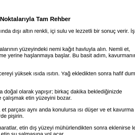
 Noktalarıyla Tam Rehber
 dışı altın renkli, içi sulu ve lezzetli bir sonuç verir. İş
arının yüzeyindeki nemi kağıt havluyla alın. Nemli et,
eme yerine haşlanmaya başlar. Bu basit adım, kavurmanı
reyi yüksek ısıda ısıtın. Yağ ekledikten sonra hafif du
doğal olarak yapışır; birkaç dakika beklediğinizde
 çalışmak etin yüzeyini bozar.
 et parçası aynı anda konulursa ısı düşer ve et kavurma
de pişirin.
ratlar, etin dış yüzeyi mühürlendikten sonra eklenirse l
 etin su salmasına yol açar.