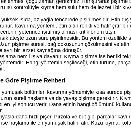
ğ eklenmesi çoğu zaman gerekmez. Karıştırarak pişirme t
ru ısı kontrolüyle kıyma hem sulu hem de lezzetli bir kı
yüksek ısıda, az yağla tencerede pişirilmesidir. Etin dış
ur. Kavurma yöntemi, etin altın renkli ve hafif çıtır bir 
enin yeterince ısıtılmış olması kritik önem taşır.
ısık ateşte uzun süre pişirilmesidir. Bu yöntem özellikle s
. Uzun pişirme süresi, bağ dokusunun çözülmesini ve etin
e ayrı bir lezzet kaynağına dönüşür.
şlama nemli ısıya dayanır. Kıyma pişirme ise her iki tek
ara yöntemdir. Hangi yöntemin seçileceği, etin türüne, parça
ir.
ne Göre Pişirme Rehberi
i yumuşak bölümleri kavurma yöntemiyle kısa sürede pişiri
e uzun süreli haşlama ya da yavaş pişirme gerektirir. Kıy
sı en iyi sonucu verir. Dana etinin hangi bölümünü kullan
r.
ıyasla daha hızlı pişer. Pirzola ve but gibi parçalar kav
ise haşlama ile en yumuşak halini alır. Kuzu kıyma, köft