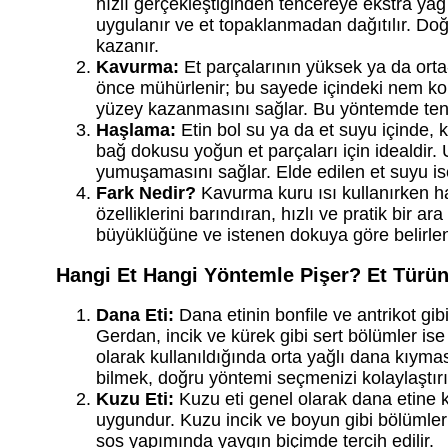
hızlı gerçekleştiğinden tencereye ekstra ya
uygulanır ve et topaklanmadan dağıtılır. Doğ
kazanır.
Kavurma:
Et parçalarının yüksek ya da orta-
önce mühürlenir; bu sayede içindeki nem korun
yüzey kazanmasını sağlar. Bu yöntemde tencer
Haşlama:
Etin bol su ya da et suyu içinde, k
bağ dokusu yoğun et parçaları için idealdir
yumuşamasını sağlar. Elde edilen et suyu is
Fark Nedir?
Kavurma kuru ısı kullanırken ha
özelliklerini barındıran, hızlı ve pratik bir 
büyüklüğüne ve istenen dokuya göre belirlen
Hangi Et Hangi Yöntemle Pişer? Et Türü
Dana Eti:
Dana etinin bonfile ve antrikot gib
Gerdan, incik ve kürek gibi sert bölümler is
olarak kullanıldığında orta yağlı dana kıyma
bilmek, doğru yöntemi seçmenizi kolaylaştırı
Kuzu Eti:
Kuzu eti genel olarak dana etine k
uygundur. Kuzu incik ve boyun gibi bölümler 
sos yapımında yaygın biçimde tercih edilir.