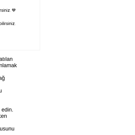
ğında
esini
atılan
anlamak
ağ
u
 edin.
ken
kusunu