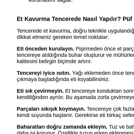
korumasını sağlar.
Et Kavurma Tencerede Nasıl Yapılır? Püf
Tencerede et kavurma, doğru teknikle uygulandığında
dikkat etmeniz gereken temel noktalar:
Eti önceden kurulayın.
Pişirmeden önce et parçal
tencereye atıldığında buhar oluşturur ve mühürl
kalitesini belirgin biçimde artırır.
Tencereyi iyice ısıtın.
Yağı eklemeden önce tence
çıkmaya başladığında eti koyabilirsiniz.
Eti sık çevirmeyin.
Et tencereye konduktan sonra 
kendiliğinden ayrılır. Bu aşamada zorla çevirmeye
Parçaları sıkışık koymayın.
Tencereye çok fazla
kendi suyunda haşlanır. Gerekirse eti birkaç sefer
Baharatları doğru zamanda ekleyin.
Tuz ve baha
daha iyi korunur. Özellikle tuzun erken eklenmesi