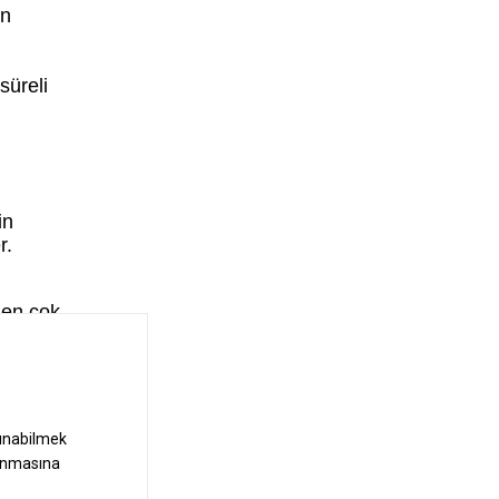
ün
süreli
in
r.
nden çok
mayı
 de