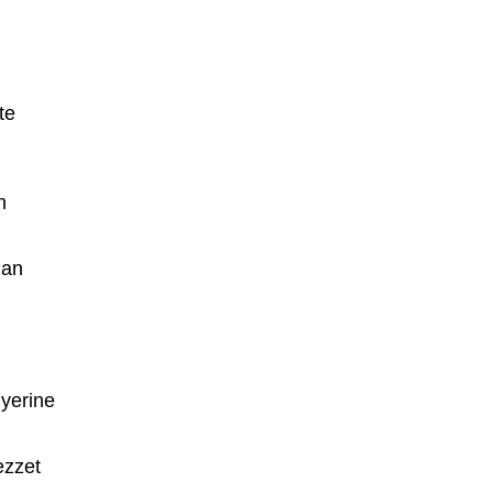
te
n
man
 yerine
ezzet