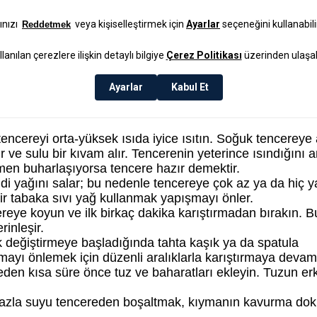
bir seçenektir. Ancak yüksek ısıya uzun süre maruz kaldı
lıdır.
ı o kadar dengeli olur; bu da etin her tarafının eşit pişm
Adım Anlatım
cereyi orta-yüksek ısıda iyice ısıtın. Soğuk tencereye 
ve sulu bir kıvam alır. Tencerenin yeterince ısındığını 
emen buharlaşıyorsa tencere hazır demektir.
di yağını salar; bu nedenle tencereye çok az ya da hiç y
ir tabaka sıvı yağ kullanmak yapışmayı önler.
eye koyun ve ilk birkaç dakika karıştırmadan bırakın. B
rinleşir.
 değiştirmeye başladığında tahta kaşık ya da spatula
mayı önlemek için düzenli aralıklarla karıştırmaya devam
n kısa süre önce tuz ve baharatları ekleyin. Tuzun er
 fazla suyu tencereden boşaltmak, kıymanın kavurma do