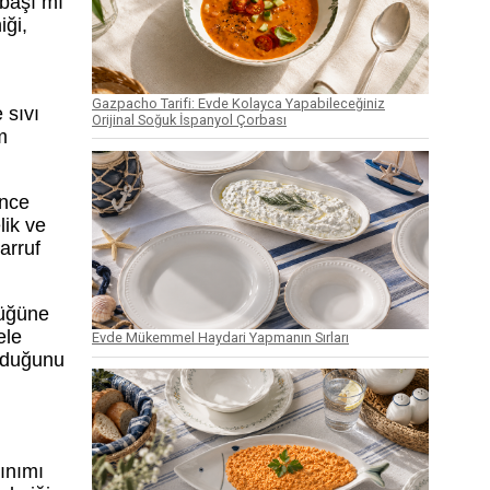
şbaşı mı
iği,
Gazpacho Tarifi: Evde Kolayca Yapabileceğiniz
 sıvı
Orijinal Soğuk İspanyol Çorbası
m
ince
lik ve
arruf
lüğüne
ele
Evde Mükemmel Haydari Yapmanın Sırları
olduğunu
lınımı