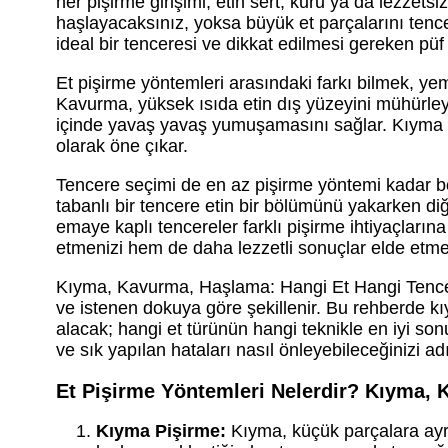
her pişirme girişimi, etin sert, kuru ya da lezzet
haşlayacaksınız, yoksa büyük et parçalarını tence
ideal bir tenceresi ve dikkat edilmesi gereken püf 
Et pişirme yöntemleri arasındaki farkı bilmek, y
Kavurma, yüksek ısıda etin dış yüzeyini mühürley
içinde yavaş yavaş yumuşamasını sağlar. Kıyma piş
olarak öne çıkar.
Tencere seçimi de en az pişirme yöntemi kadar beli
tabanlı bir tencere etin bir bölümünü yakarken d
emaye kaplı tencereler farklı pişirme ihtiyaçları
etmenizi hem de daha lezzetli sonuçlar elde etmen
Kıyma, Kavurma, Haşlama: Hangi Et Hangi Tencer
ve istenen dokuya göre şekillenir. Bu rehberde k
alacak; hangi et türünün hangi teknikle en iyi so
ve sık yapılan hataları nasıl önleyebileceğinizi 
Et Pişirme Yöntemleri Nelerdir? Kıyma,
Kıyma Pişirme:
Kıyma, küçük parçalara ayrıl