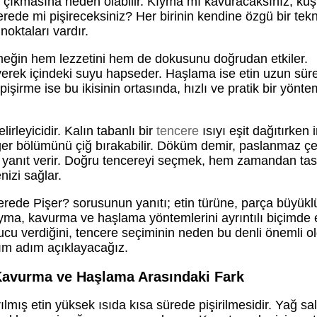
siz çıkmasına neden olabilir. Kıyma mı kavuracaksınız, ku
rede mi pişireceksiniz? Her birinin kendine özgü bir tekn
noktaları vardır.
emeğin hem lezzetini hem de dokusunu doğrudan etkiler.
erek içindeki suyu hapseder. Haşlama ise etin uzun süre
irme ise bu ikisinin ortasında, hızlı ve pratik bir yönte
rleyicidir. Kalın tabanlı bir
tencere
ısıyı eşit dağıtırken 
iğer bölümünü çiğ bırakabilir. Döküm demir, paslanmaz çe
na yanıt verir. Doğru tencereyi seçmek, hem zamandan tas
izi sağlar.
ede Pişer? sorusunun yanıtı; etin türüne, parça büyük
ıyma, kavurma ve haşlama yöntemlerini ayrıntılı biçimde 
nucu verdiğini, tencere seçiminin neden bu denli önemli 
adım adım açıklayacağız.
 Kavurma ve Haşlama Arasındaki Fark
mış etin yüksek ısıda kısa sürede pişirilmesidir. Yağ sa