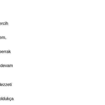
ercih
tem,
berrak
e devam
lezzeti
 oldukça