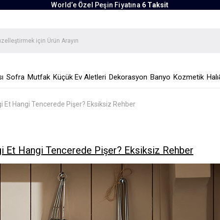
World’e Özel Peşin Fiyatına
6 Taksit
ı
Sofra
Mutfak
Küçük Ev Aletleri
Dekorasyon
Banyo
Kozmetik
Halı
 Et Hangi Tencerede Pişer? Eksiksiz Rehber
i Et Hangi Tencerede Pişer? Eksiksiz Rehber