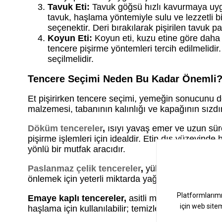
Tavuk Eti:
Tavuk göğsü hızlı kavurmaya uygun
tavuk, haşlama yöntemiyle sulu ve lezzetli bi
seçenektir. Deri bırakılarak pişirilen tavuk pa
Koyun Eti:
Koyun eti, kuzu etine göre daha 
tencere pişirme yöntemleri tercih edilmelidi
seçilmelidir.
Tencere Seçimi Neden Bu Kadar Önemli
Et pişirirken tencere seçimi, yemeğin sonucunu doğ
malzemesi, tabanının kalınlığı ve kapağının sızdır
Döküm tencereler
,
ısıyı yavaş emer ve uzun süre
pişirme işlemleri için idealdir. Etin dış yüzeyinde
yönlü bir mutfak aracıdır.
Paslanmaz çelik tencereler
,
yüksek ısıya dayanı
önlemek için yeterli miktarda yağ kullanılması ve 
Emaye kaplı tencereler,
asitli malzemelerle (d
haşlama için kullanılabilir; temizlenmesi de olduk