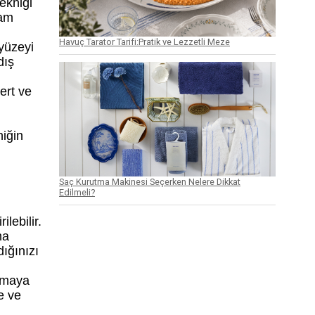
ekniği
vam
Havuç Tarator Tarifi:Pratik ve Lezzetli Meze
 yüzeyi
dış
ert ve
niğin
Saç Kurutma Makinesi Seçerken Nelere Dikkat
Edilmeli?
lebilir.
ma
dığınızı
urmaya
e ve