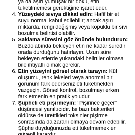
ya da aşırı yumuşak bir doku, etin
tüketilmemesi gerektiğine işaret eder.
Yüzeydeki sıvıya dikkat edin:
Hafif bir et
suyu normal kabul edilebilir; ancak aşırı
miktarda, rengi değişmiş veya köpüklü bir sıvı
bozulma belirtisi olabilir.
Saklama süresini göz önünde bulundurun:
Buzdolabında bekleyen etin ne kadar süredir
orada durduğunu hatırlayın. Uzun süre
bekleyen etlerde yukarıdaki belirtiler olmasa
bile ihtiyatlı olmak gerekir.
Etin yüzeyini görsel olarak tarayın:
Küf
oluşumu, renk lekeleri veya anormal bir
görünüm fark ederseniz eti tüketmekten
vazgeçin. Görsel kontrol, bozulmayı erken
fark etmenin en pratik yoludur.
Şüpheli eti pişirmeyin:
"Pişirince geçer"
düşüncesi yanıltıcıdır. Isı bazı bakterileri
öldürse de ürettikleri toksinler pişirme
sonrasında da zararlı olmaya devam edebilir.
Şüphe duyduğunuzda eti tüketmemek en
güvenli karardır.