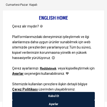
Cumartesi-Pazar: Kapalı
Bize Ulaşın
Bizi Takip Edin
Ayrıcalıklardan yararlanmak için uygulamamızı indirin.
1000 TL ve Üzeri Alışverişlerinizde Kargo Bedava!
Bilgi Toplum Hizmetleri
KVKK Veri İşleme Politikamız
Site Haritası