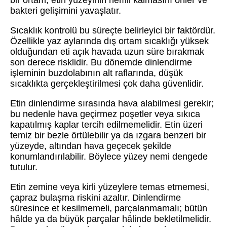
bir ortam, etin yüzeyinin nemli kalmasını önler ve
bakteri gelişimini yavaşlatır.
Sıcaklık kontrolü bu süreçte belirleyici bir faktördür.
Özellikle yaz aylarında dış ortam sıcaklığı yüksek
olduğundan eti açık havada uzun süre bırakmak
son derece risklidir. Bu dönemde dinlendirme
işleminin buzdolabının alt raflarında, düşük
sıcaklıkta gerçekleştirilmesi çok daha güvenlidir.
Etin dinlendirme sırasında hava alabilmesi gerekir;
bu nedenle hava geçirmez poşetler veya sıkıca
kapatılmış kaplar tercih edilmemelidir. Etin üzeri
temiz bir bezle örtülebilir ya da ızgara benzeri bir
yüzeyde, altından hava geçecek şekilde
konumlandırılabilir. Böylece yüzey nemi dengede
tutulur.
Etin zemine veya kirli yüzeylere temas etmemesi,
çapraz bulaşma riskini azaltır. Dinlendirme
süresince et kesilmemeli, parçalanmamalı; bütün
hâlde ya da büyük parçalar hâlinde bekletilmelidir.