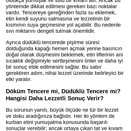
oldukça yumuşak ve sulu bir kıvam alır. Ancak bu
yöntemde dikkat edilmesi gereken bazı noktalar
vardır. Tencereye gereğinden fazla su eklemek,
etin kendi suyunu salmasına ve lezzetinin bir
kısmının suya geçmesine yol açabilir. Bu nedenle
sıvı miktarını dengeli tutmak önemlidir.
Ayrıca düdüklü tencerede pişirme süresi
dolduğunda kapağı hemen açmak yerine basıncın
doğal olarak düşmesini beklemek, etin liflerinin ani
sıcaklık değişimiyle sertleşmesini önler ve daha iyi
bir sonuç elde edilmesini sağlar. Bu sabır
gerektiren adım, nihai lezzet üzerinde belirleyici bir
etki yaratır.
Döküm Tencere mi, Düdüklü Tencere mi?
Hangisi Daha Lezzetli Sonuç Verir?
Bu sorunun yanıtı, büyük ölçüde ne tür bir lezzet
ve doku aradığınıza bağlıdır. Her iki yöntem de
kurban etini yumuşatma konusunda başarılı
sonuçlar verebilir; ancak ortaya çıkan tat ve kıvam