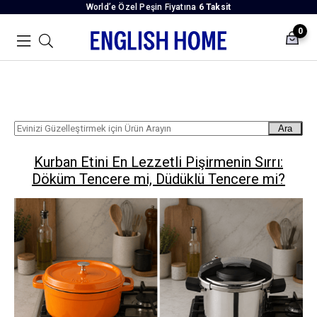
World’e Özel Peşin Fiyatına
6 Taksit
0
Ara
Kurban Etini En Lezzetli Pişirmenin Sırrı:
Döküm Tencere mi, Düdüklü Tencere mi?