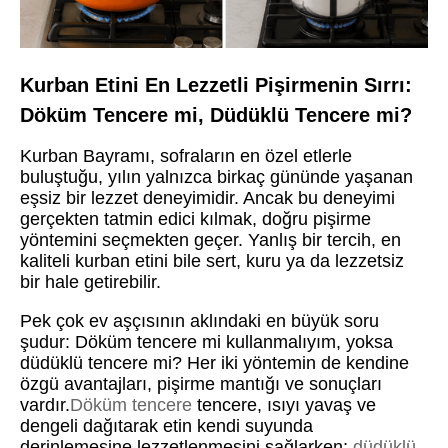
Kurban Etini En Lezzetli Pişirmenin Sırrı:
Döküm Tencere mi, Düdüklü Tencere mi?
Kurban Bayramı, sofraların en özel etlerle
buluştuğu, yılın yalnızca birkaç gününde yaşanan
eşsiz bir lezzet deneyimidir. Ancak bu deneyimi
gerçekten tatmin edici kılmak, doğru pişirme
yöntemini seçmekten geçer. Yanlış bir tercih, en
kaliteli kurban etini bile sert, kuru ya da lezzetsiz
bir hale getirebilir.
Pek çok ev aşçısının aklındaki en büyük soru
şudur: Döküm tencere mi kullanmalıyım, yoksa
düdüklü tencere mi? Her iki yöntemin de kendine
özgü avantajları, pişirme mantığı ve sonuçları
vardır.
Döküm tencere
tencere, ısıyı yavaş ve
dengeli dağıtarak etin kendi suyunda
derinlemesine lezzetlenmesini sağlarken;
düdüklü