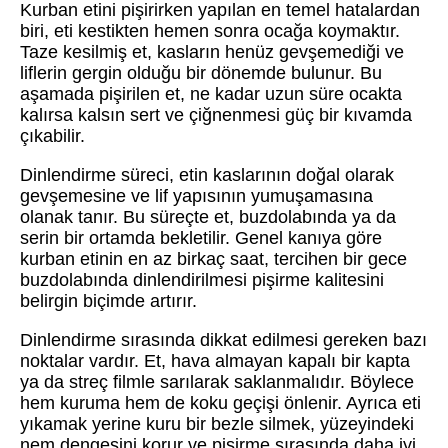
Kurban etini pişirirken yapılan en temel hatalardan
biri, eti kestikten hemen sonra ocağa koymaktır.
Taze kesilmiş et, kasların henüz gevşemediği ve
liflerin gergin olduğu bir dönemde bulunur. Bu
aşamada pişirilen et, ne kadar uzun süre ocakta
kalırsa kalsın sert ve çiğnenmesi güç bir kıvamda
çıkabilir.
Dinlendirme süreci, etin kaslarının doğal olarak
gevşemesine ve lif yapısının yumuşamasına
olanak tanır. Bu süreçte et, buzdolabında ya da
serin bir ortamda bekletilir. Genel kanıya göre
kurban etinin en az birkaç saat, tercihen bir gece
buzdolabında dinlendirilmesi pişirme kalitesini
belirgin biçimde artırır.
Dinlendirme sırasında dikkat edilmesi gereken bazı
noktalar vardır. Et, hava almayan kapalı bir kapta
ya da streç filmle sarılarak saklanmalıdır. Böylece
hem kuruma hem de koku geçişi önlenir. Ayrıca eti
yıkamak yerine kuru bir bezle silmek, yüzeyindeki
nem dengesini korur ve pişirme sırasında daha iyi