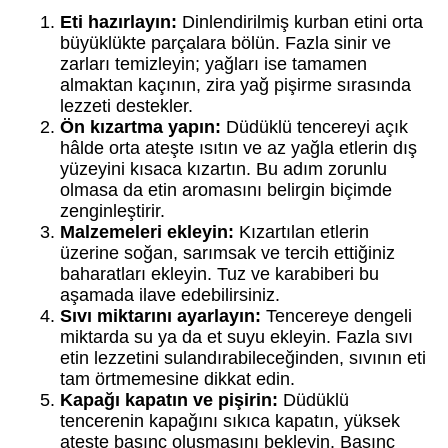
Eti hazırlayın:
Dinlendirilmiş kurban etini orta
büyüklükte parçalara bölün. Fazla sinir ve
zarları temizleyin; yağları ise tamamen
almaktan kaçının, zira yağ pişirme sırasında
lezzeti destekler.
Ön kızartma yapın:
Düdüklü tencereyi açık
hâlde orta ateşte ısıtın ve az yağla etlerin dış
yüzeyini kısaca kızartın. Bu adım zorunlu
olmasa da etin aromasını belirgin biçimde
zenginleştirir.
Malzemeleri ekleyin:
Kızartılan etlerin
üzerine soğan, sarımsak ve tercih ettiğiniz
baharatları ekleyin. Tuz ve karabiberi bu
aşamada ilave edebilirsiniz.
Sıvı miktarını ayarlayın:
Tencereye dengeli
miktarda su ya da et suyu ekleyin. Fazla sıvı
etin lezzetini sulandırabileceğinden, sıvının eti
tam örtmemesine dikkat edin.
Kapağı kapatın ve pişirin:
Düdüklü
tencerenin kapağını sıkıca kapatın, yüksek
ateşte basınç oluşmasını bekleyin. Basınç