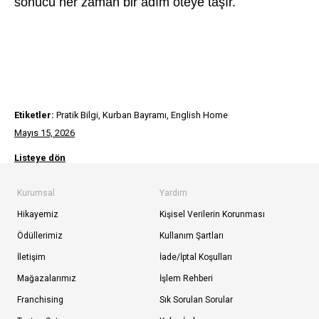
sonucu her zaman bir adım öteye taşır.
Etiketler:
Pratik Bilgi, Kurban Bayramı, English Home
Mayıs 15, 2026
Listeye dön
Kurumsal
Yardım
Hikayemiz
Kişisel Verilerin Korunması
Ödüllerimiz
Kullanım Şartları
İletişim
İade/İptal Koşulları
Mağazalarımız
İşlem Rehberi
Franchising
Sık Sorulan Sorular