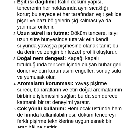
Eşit ısı dağılımı:
Kalın döküm yapısı,
tencerenin her noktasında aynı sıcaklığı
korur; bu sayede et her tarafından eşit şekilde
pişer ve bazı bölgelerin çiğ kalması ya da
yanması önlenir.
Uzun süreli ısı tutma:
Döküm tencere, ısıyı
uzun süre bünyesinde tutarak etin kendi
suyunda yavaşça pişmesine olanak tanır; bu
da derin ve zengin bir lezzet profili oluşturur.
Doğal nem dengesi:
Kapağı kapalı
tutulduğunda
tencere
içinde oluşan buhar geri
döner ve etin kurumasını engeller; sonuç sulu
ve yumuşak olur.
Aromaların korunması:
Yavaş pişirme
süreci, baharatların ve etin doğal aromalarının
birbirine işlemesini sağlar; bu da son derece
katmanlı bir tat deneyimi yaratır.
Çok yönlü kullanım:
Hem ocak üstünde hem
de fırında kullanılabilmesi, döküm tencereyi
farklı pişirme tekniklerine uygun esnek bir
araç hâline getirir.