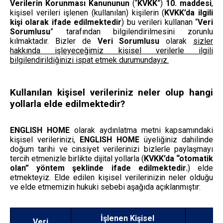
Verilerin Korunması Kanununun
(“
KVKK
”)
10.
maddesi
,
kişisel verileri işlenen (kullanılan) kişilerin (
KVKK’da ilgili
kişi olarak ifade edilmektedir
) bu verileri kullanan “
Veri
Sorumlusu
” tarafından bilgilendirilmesini zorunlu
kılmaktadır. Bizler de
Veri Sorumlusu
olarak
sizler
hakkında işleyeceğimiz kişisel verilerle ilgili
bilgilendirildiğinizi ispat etmek durumundayız.
Kullanılan kişisel verileriniz neler olup hangi
yollarla elde edilmektedir?
ENGLISH HOME
olarak aydınlatma metni kapsamındaki
kişisel verilerinizi,
ENGLISH HOME
üyeliğiniz dahilinde
doğum tarihi ve cinsiyet verilerinizi bizlerle paylaşmayı
tercih etmenizle
birlikte
dijital yollarla (
KVKK’da “otomatik
olan” yöntem şeklinde ifade edilmektedir.
)
elde
etmekteyiz. Elde edilen kişisel verilerinizin neler olduğu
ve elde etmemizin hukuki sebebi aşağıda açıklanmıştır:
İşlenen Kişisel
Veri