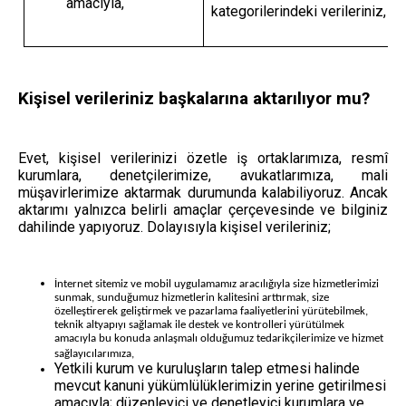
amacıyla,
kategorilerindeki verileriniz,
Kişisel verileriniz başkalarına aktarılıyor mu?
Evet, kişisel verilerinizi özetle iş ortaklarımıza, resmî
kurumlara, denetçilerimize, avukatlarımıza, mali
müşavirlerimize aktarmak durumunda kalabiliyoruz. Ancak
aktarımı yalnızca belirli amaçlar çerçevesinde ve bilginiz
dahilinde yapıyoruz. Dolayısıyla k
işisel verileriniz;
İnternet sitemiz ve mobil uygulamamız aracılığıyla size hizmetlerimizi
sunmak, sunduğumuz hizmetlerin kalitesini arttırmak, size
özelleştirerek geliştirmek ve pazarlama faaliyetlerini yürütebilmek,
teknik altyapıyı sağlamak ile destek ve kontrolleri yürütülmek
amacıyla bu konuda anlaşmalı olduğumuz tedarikçilerimize ve hizmet
sağlayıcılarımıza,
Yetkili kurum ve kuruluşların talep etmesi halinde
mevcut kanuni yükümlülüklerimizin yerine getirilmesi
amacıyla; düzenleyici ve denetleyici kurumlara ve