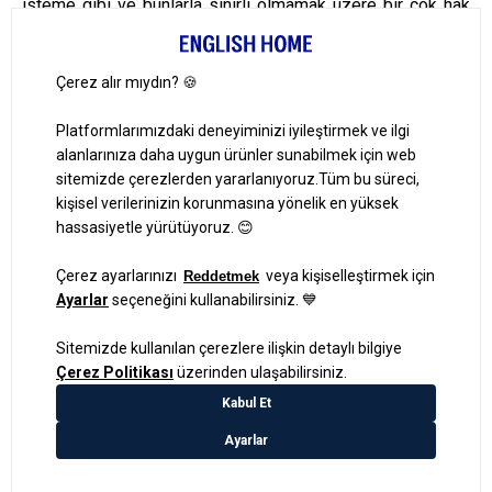
isteme gibi ve bunlarla sınırlı olmamak üzere bir çok hak
sağlamaktadır. Bu hakların tamamını ve detaylarını
KVKK
’nın 11. maddesinde bulabilirsiniz.
Haklarınızı nasıl kullanabilirsiniz?
Belirtilen haklarınızı kullanmak isterseniz taleplerinizi bize
yazılı olarak (örneğin
ihtarname veya iadeli taahhütlü
mektup vasıtasıyla)
veya kayıtlı elektronik posta (KEP)
adresi, güvenli elektronik imza, mobil imza ya da
bize
daha önce bildirdiğiniz ve
sistemimizde
kayıtlı
bulunan elektronik posta adresinizi kullanmak suretiyle
iletebilirsiniz.
Teyit etmenizi rica ederiz.
Yer verdiğimiz metin, Kişisel Verileri Koruma Kurulunca kullanılan
metinlerden alıntılanmıştır.
Şirketimizin talep etmesi halinde ve tavsiye ettiğimiz üzere, bu kısımda
ilgili kişilerin başvurularını daha kolay iletebilmeleri adına şirketin açık
adresi, kvkk amacına özgülenmiş e-posta adresi, KEP adresi gibi