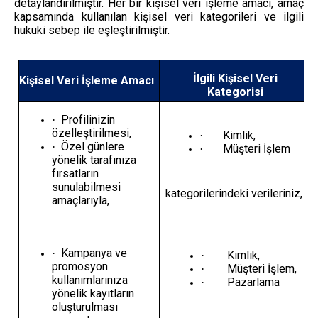
detaylandırılmıştır. Her bir kişisel veri işleme amacı, amaç
kapsamında kullanılan kişisel veri kategorileri ve ilgili
hukuki sebep ile eşleştirilmiştir.
İlgili Kişisel Veri
Kişisel Veri İşleme Amacı
Kategorisi
Profilinizin
·
özelleştirilmesi,
Kimlik,
·
Özel günlere
·
Müşteri İşlem
·
yönelik tarafınıza
fırsatların
sunulabilmesi
kategorilerindeki verileriniz,
amaçlarıyla,
Kampanya ve
·
Kimlik,
·
promosyon
Müşteri İşlem,
·
kullanımlarınıza
Pazarlama
·
yönelik kayıtların
oluşturulması