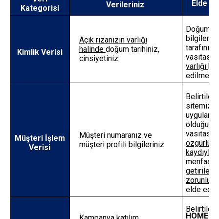
Elde E
Verileriniz
Kategorisi
Doğum tar
bilgileriniz
Açık rızanızın varlığı
tarafınız
halinde
doğum tarihiniz,
Kimlik Verisi
vasıtasıy
cinsiyetiniz
varlığı
huk
edilmekte
Belirtilen 
sitemiz v
uygulama
olduğunuz
vasıtasıy
Müşteri numaranız ve
Müşteri İşlem
özgürlükl
müşteri profili bilgileriniz
Verisi
kaydıyla 
menfaatle
getirilebi
zorunlu o
elde edil
Belirtilen 
HOME
ma
Kampanya katılım