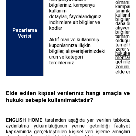
olmanızla 
bilgileriniz, kampanya
kampanyal
tanımlam
kullanım
kullanılmı
detayları,
faydalandığınız
bilgiler is
indirimlere ait bilgiler ve
daha önc
alışveriş t
kodlar
Pazarlama
bilgiler al
Verisi
tamamlam
Aktif olan ve kullanılmış
olduğunuz
t
emel hak
kuponlarınıza ilişkin
zarar ver
bilgiler,
alışverişlerinizdeki
hukuken g
ürün ve kategori
menfaatle
getirilebi
tercihleriniz
zorunlu o
elde edil
Elde edilen kişisel verileriniz hangi amaçla ve
hukuki sebeple kullanılmaktadır?
ENGLISH HOME
tarafından aşağıda yer verilen tabloda,
aydınlatma yükümlülüğünün yerine getirildiği faaliyet
kapsamında gerçekleştirilen kişisel veri işleme amaçları