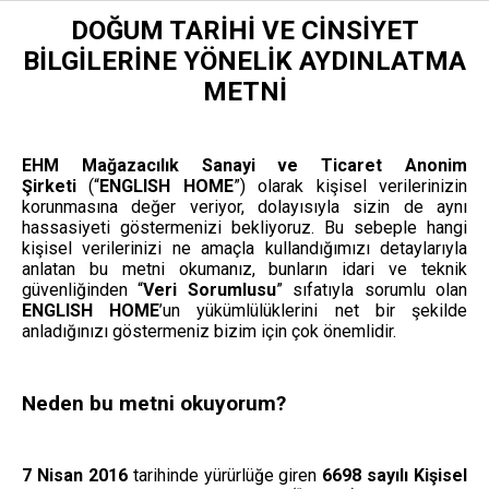
DOĞUM TARİHİ VE CİNSİYET
BİLGİLERİNE YÖNELİK AYDINLATMA
METNİ
EHM Mağazacılık Sanayi ve Ticaret Anonim
Şirketi
(“
ENGLISH HOME
”) olarak kişisel verilerinizin
korunmasına değer veriyor, dolayısıyla sizin de aynı
hassasiyeti göstermenizi bekliyoruz. Bu sebeple hangi
kişisel verilerinizi ne amaçla kullandığımızı detaylarıyla
anlatan bu metni okumanız, bunların idari ve teknik
güvenliğinden “
Veri Sorumlusu
” sıfatıyla sorumlu olan
ENGLISH HOME
’un yükümlülüklerini net bir şekilde
anladığınızı göstermeniz bizim için çok önemlidir.
Neden bu metni okuyorum?
7 Nisan 2016
tarihinde yürürlüğe giren
6698
sayılı
Kişisel